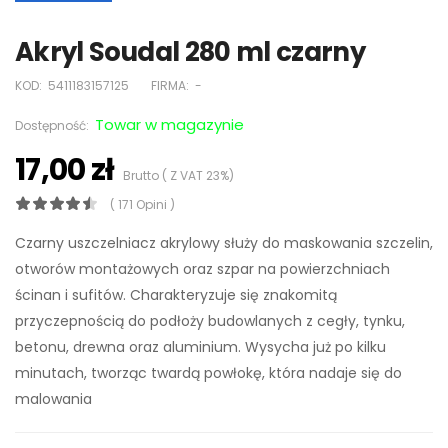
Akryl Soudal 280 ml czarny
KOD:
5411183157125
FIRMA:
-
Towar w magazynie
Dostępność:
17,00 zł
Brutto ( Z VAT 23%)
( 171 Opini )
Czarny uszczelniacz akrylowy służy do maskowania szczelin,
otworów montażowych oraz szpar na powierzchniach
ścinan i sufitów. Charakteryzuje się znakomitą
przyczepnością do podłoży budowlanych z cegły, tynku,
betonu, drewna oraz aluminium. Wysycha już po kilku
minutach, tworząc twardą powłokę, która nadaje się do
malowania