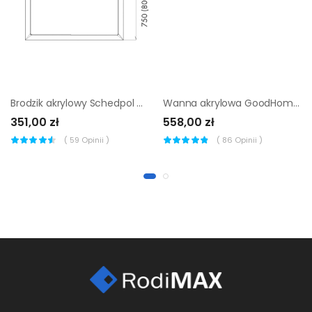
Brodzik akrylowy Schedpol Atla 90 x 90 x 4,5 cm biały
Wanna akrylowa GoodHome Cavally 160 x 90 cm lewa asymetryczna
351,00 zł
558,00 zł
(
59
Opinii )
(
86
Opinii )