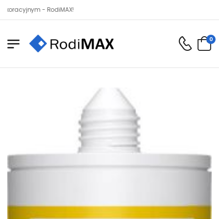
nym - RodiMAX!
0