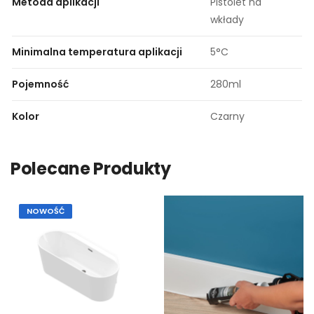
Metoda aplikacji
Pistolet na
wkłady
Minimalna temperatura aplikacji
5°C
Pojemność
280ml
Kolor
Czarny
Polecane Produkty
NOWOŚĆ