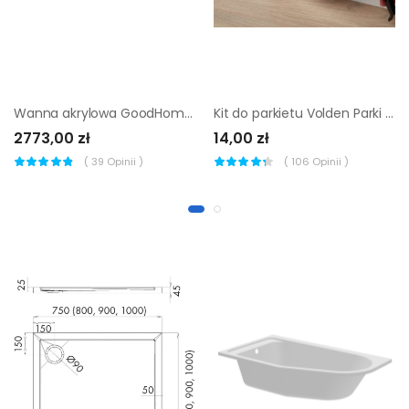
Wanna akrylowa GoodHome Nakina 180 x 75 cm biała
Kit do parkietu Volden Parki akrylowy 280 ml antracytowy
2773,00 zł
14,00 zł
(
39
Opinii )
(
106
Opinii )