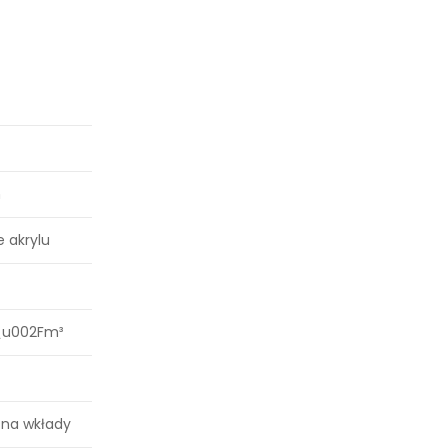
m
e akrylu
\u002Fm³
t na wkłady