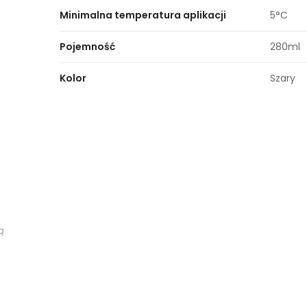
Minimalna temperatura aplikacji
5°C
Pojemność
280ml
Kolor
Szary
ą