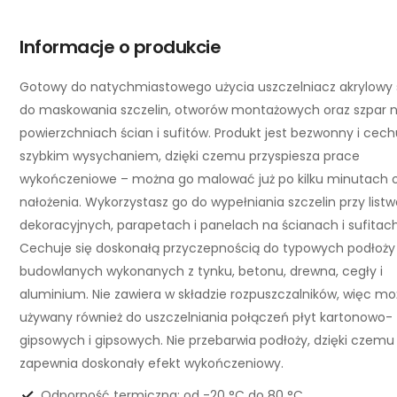
Informacje o produkcie
Gotowy do natychmiastowego użycia uszczelniacz akrylowy 
do maskowania szczelin, otworów montażowych oraz szpar 
powierzchniach ścian i sufitów. Produkt jest bezwonny i cech
szybkim wysychaniem, dzięki czemu przyspiesza prace
wykończeniowe – można go malować już po kilku minutach 
nałożenia. Wykorzystasz go do wypełniania szczelin przy list
dekoracyjnych, parapetach i panelach na ścianach i sufitach
Cechuje się doskonałą przyczepnością do typowych podłoży
budowlanych wykonanych z tynku, betonu, drewna, cegły i
aluminium. Nie zawiera w składzie rozpuszczalników, więc m
używany również do uszczelniania połączeń płyt kartonowo-
gipsowych i gipsowych. Nie przebarwia podłoży, dzięki czemu
zapewnia doskonały efekt wykończeniowy.
Odporność termiczna: od -20 °C do 80 °C