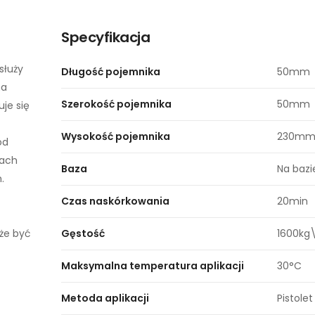
Specyfikacja
służy
Długość pojemnika
50mm
na
Szerokość pojemnika
50mm
uje się
Wysokość pojemnika
230m
od
wach
Baza
Na bazi
.
Czas naskórkowania
20min
oże być
Gęstość
1600kg
Maksymalna temperatura aplikacji
30°C
Metoda aplikacji
Pistole