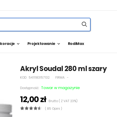
koracje
Projektowanie
RodiMax
Akryl Soudal 280 ml szary
KOD:
5411183157132
FIRMA:
-
Towar w magazynie
Dostępność:
12,00 zł
Brutto ( Z VAT 23%)
( 85 Opini )