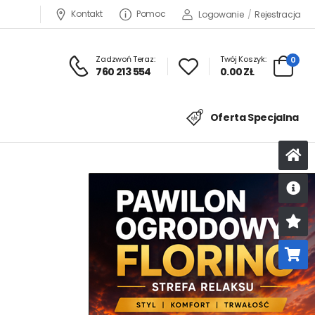
Kontakt
Pomoc
Logowanie
/
Rejestracja
Zadzwoń Teraz:
Twój Koszyk:
0
760 213 554
0.00 ZŁ
Oferta Specjalna
U
K