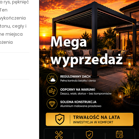
a rys, pęknięć
 Ten
wykończenia
onu, cegły i
ne miejsca
ożenia