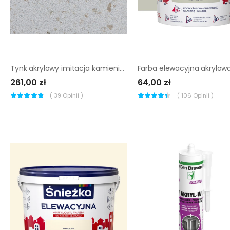
Tynk akrylowy imitacja kamienia KM03 15 kg Bolix
261,00 zł
64,00 zł
(
39
Opinii )
(
106
Opinii )