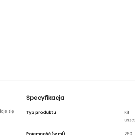
Specyfikacja
aje się
Typ produktu
Kit
uszc
Pojemność (w ml)
280