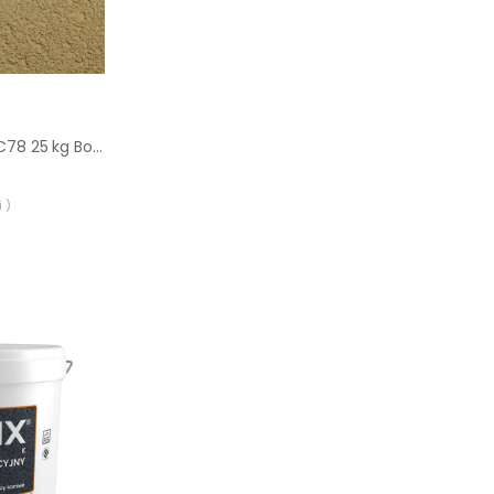
Tynk akrylowy BTA C78 25 kg Bolix
 )