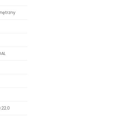
nętrzny
DAL
.22.0