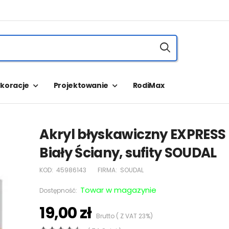
koracje
Projektowanie
RodiMax
Akryl błyskawiczny EXPRESS
Biały Ściany, sufity SOUDAL
KOD:
45986143
FIRMA:
SOUDAL
Towar w magazynie
Dostępność:
19,00 zł
Brutto ( Z VAT 23%)