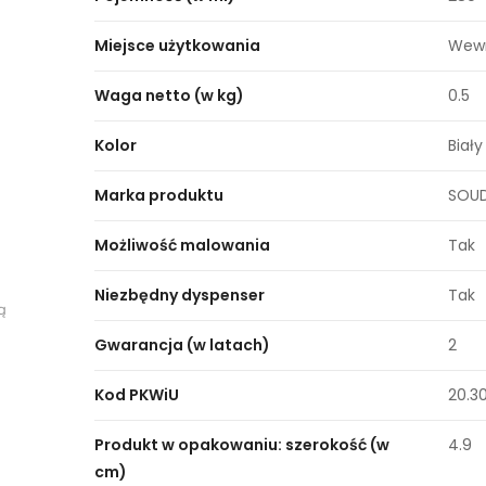
Miejsce użytkowania
Wew
Waga netto (w kg)
0.5
Kolor
Biały
Marka produktu
SOU
Możliwość malowania
Tak
Niezbędny dyspenser
Tak
ą
Gwarancja (w latach)
2
Kod PKWiU
20.30
Produkt w opakowaniu: szerokość (w
4.9
cm)