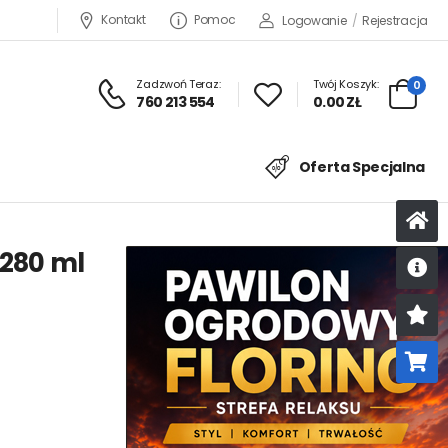
Kontakt
Pomoc
Logowanie
/
Rejestracja
Zadzwoń Teraz:
Twój Koszyk:
0
760 213 554
0.00 ZŁ
Oferta Specjalna
 280 ml
U
K