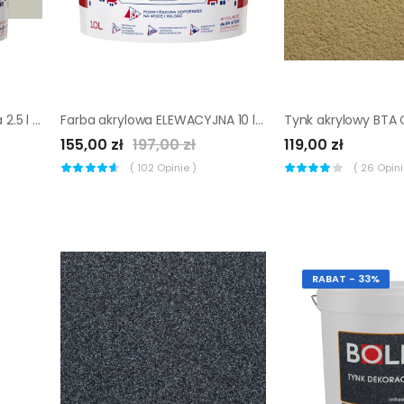
Farba elewacyjna akrylowa 2.5 l Jasny szary Śnieżka
Farba akrylowa ELEWACYJNA 10 l Biały ŚNIEŻKA
155,00 zł
197,00 zł
119,00 zł
(
102
Opinie )
(
26
Opinii
RABAT - 33%