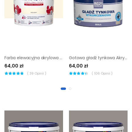
Farba elewacyjna akrylowa 2.5 l Waniliowy Śnieżka
Gotowa gładź tynkowa Akryl-Putz Regular RG21 20 kg Śnieżka
64,00 zł
64,00 zł
(
39
Opinii )
(
106
Opinii )