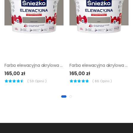
Farba elewacyjna akrylowa 10 l Ciemny szary Śnieżka
Farba elewacyjna akrylowa 10 l Szary Śnieżka
165,00 zł
165,00 zł
(
59
Opinii )
(
86
Opinii )