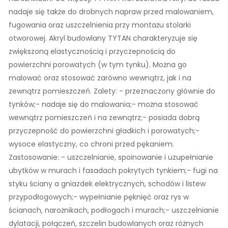
nadaje się także do drobnych napraw przed malowaniem,
fugowania oraz uszczelnienia przy montażu stolarki
otworowej. Akryl budowlany TYTAN charakteryzuje się
zwiększoną elastycznością i przyczepnością do
powierzchni porowatych (w tym tynku). Można go
malować oraz stosować zarówno wewnątrz, jak i na
zewnątrz pomieszczeń. Zalety: - przeznaczony głównie do
tynków;- nadaje się do malowania;- można stosować
wewnątrz pomieszczeń i na zewnątrz;- posiada dobrą
przyczepność do powierzchni gładkich i porowatych;-
wysoce elastyczny, co chroni przed pękaniem.
Zastosowanie: - uszczelnianie, spoinowanie i uzupełnianie
ubytków w murach i fasadach pokrytych tynkiem;- fugi na
styku ściany a gniazdek elektrycznych, schodów i listew
przypodłogowych;- wypełnianie pęknięć oraz rys w
ścianach, narożnikach, podłogach i murach;- uszczelnianie
dylatacji, połączeń, szczelin budowlanych oraz różnych