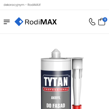
racyjnym - RodiMAX!
0