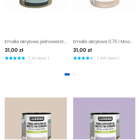
Emalia akrylowa jednowarstowa 0.5 l Celadon 4 Matowa Luxens
Emalia akrylowa 0.75 l Moon 3 Satynowa
31,00 zł
31,00 zł
(
39
Opinii )
(
106
Opinii )