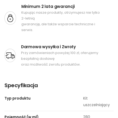
Minimum 2 lata gwarancji
Kupując nasze produkty, otrzymujesz nie tylko
2-letnią
gwarancję, ale także wsparcie techniczne i
serwis.
Darmowa wysyłka i Zwroty
Przy zamówieniach powyżej 100 zł, oferujemy
bezpłatną dostawę
oraz możliwość zwrotu produktów.
Specyfikacja
Typ produktu
Kit
uszczelniający
Pojemność (w ml)
280