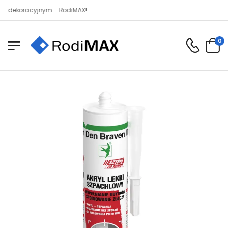
koracyjnym - RodiMAX!
0