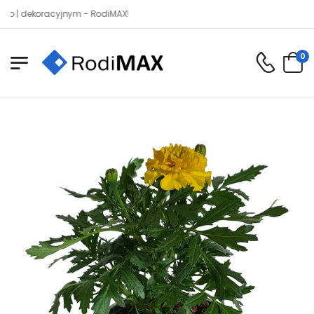
ekoracyjnym - RodiMAX!
0