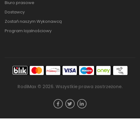
Biuro prasowe
Dostawcy
Zostań naszym Wykonawcą
Program lojalnościowy
RodiMax ©
2026
. Wszystkie prawa zastrzeżone.