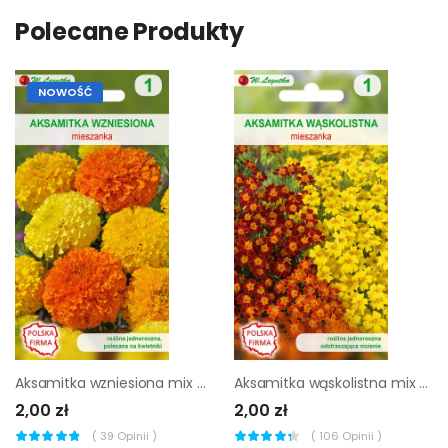
Polecane Produkty
NOWOŚĆ
Aksamitka wzniesiona mix nasiona tradycyjne W.Legutko
Aksamitka wąskolistna mix nasiona tradycyjne W.Legutko
2,00 zł
2,00 zł
(
39
Opinii )
(
106
Opinii )