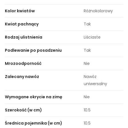
Kolor kwiatów
Różnokolorowy
Kwiat pachnący
Tak
Rodzaj ulistnienia
Liściaste
Podlewanie po posadzeniu
Tak
Mrozoodporność
Nie
Zalecany nawóz
Nawóz
uniwersalny
Wymagane okrycie na zimę
Nie
Szerokość (w cm)
10.5
Średnica pojemnika (w cm)
10.5