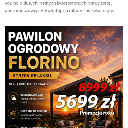
Roślina o dużych, pełnych kwiatostanach barwy żółtej,
pomarańczowej i złotożółtej, na rabaty i na kwiat cięty.