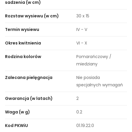
sadzenia (w cm)
Rozstaw wysiewu (w cm)
30 x 15
Termin wysiewu
IV - V
Okres kwitnienia
VI - X
Rodzina kolorów
Pomarańczowy /
miedziany
Zalecana pielęgnacja
Nie posiada
specjalnych wymagań
Gwarancja (w latach)
2
Waga (w g)
0.2
Kod PKWiU
01.19.22.0