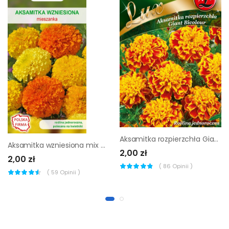
Aksamitka rozpierzchła Giant Bicolour nasiona tradycyjne W.Legutko
Aksamitka wzniesiona mix nasiona tradycyjne W.Legutko
2,00 zł
2,00 zł
(
86
Opinii )
(
59
Opinii )