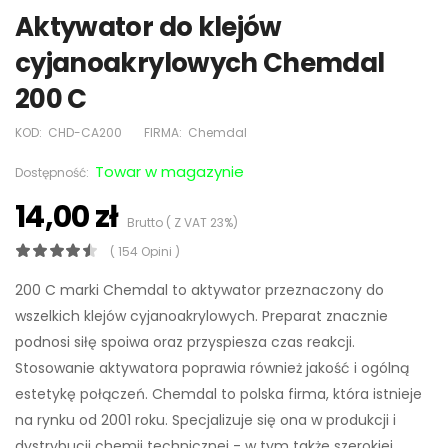
Aktywator do klejów
cyjanoakrylowych Chemdal
200 C
KOD:
CHD-CA200
FIRMA:
Chemdal
Towar w magazynie
Dostępność:
14,00 zł
Brutto ( Z VAT 23%)
( 154 Opini )
200 C marki Chemdal to aktywator przeznaczony do
wszelkich klejów cyjanoakrylowych. Preparat znacznie
podnosi siłę spoiwa oraz przyspiesza czas reakcji.
Stosowanie aktywatora poprawia również jakość i ogólną
estetykę połączeń. Chemdal to polska firma, która istnieje
na rynku od 2001 roku. Specjalizuje się ona w produkcji i
dystrybucji chemii technicznej - w tym także szerokiej