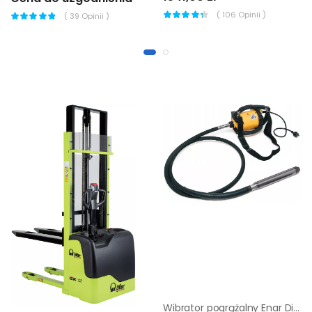
(
106
Opinii )
(
39
Opinii )
Wibrator pogrążalny Enar Dingo (wałek 3m + buława 48mm)