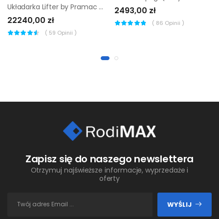
Układarka Lifter by Pramac GX 12/29 EVO gel 1150x560 |
2493,00 zł
22240,00 zł
(
86
Opinii )
(
59
Opinii )
Zapisz się do naszego newslettera
Otrzymuj najświeższe informacje, wyprzedaże i
oferty
WYŚLIJ