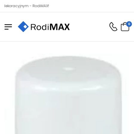
acyjnym - RodiMAX!
0