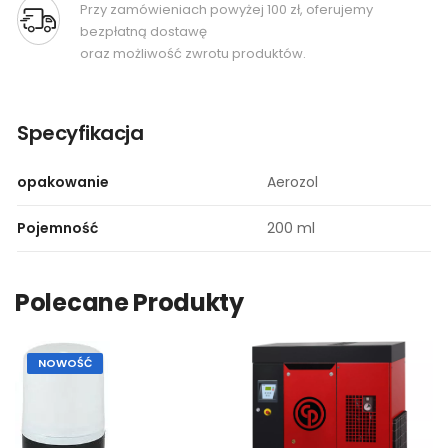
Przy zamówieniach powyżej 100 zł, oferujemy
bezpłatną dostawę
oraz możliwość zwrotu produktów.
Specyfikacja
opakowanie
Aerozol
Pojemność
200 ml
Polecane Produkty
NOWOŚĆ