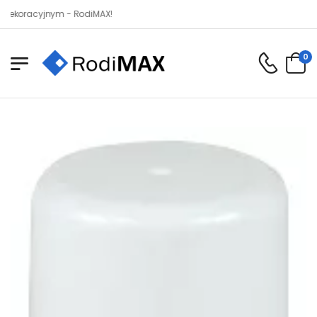
cyjnym - RodiMAX!
0