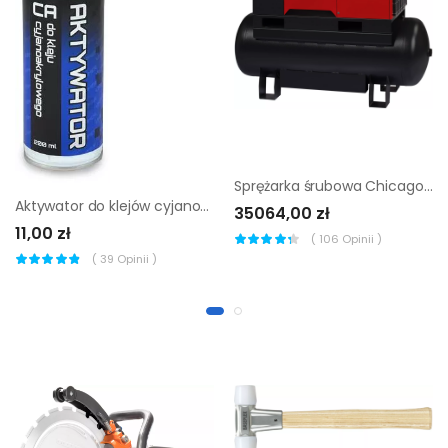
Sprężarka śrubowa Chicago Pneumatic cpa d 10-13-400 |
Aktywator do klejów cyjanoakrylowych Chemdal 200 C
35064,00 zł
11,00 zł
(
106
Opinii )
(
39
Opinii )