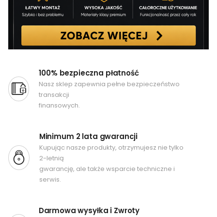
100% bezpieczna płatność
Nasz sklep zapewnia pełne bezpieczeństwo
transakcji
finansowych.
Minimum 2 lata gwarancji
Kupując nasze produkty, otrzymujesz nie tylko
2-letnią
gwarancję, ale także wsparcie techniczne i
serwis.
Darmowa wysyłka i Zwroty