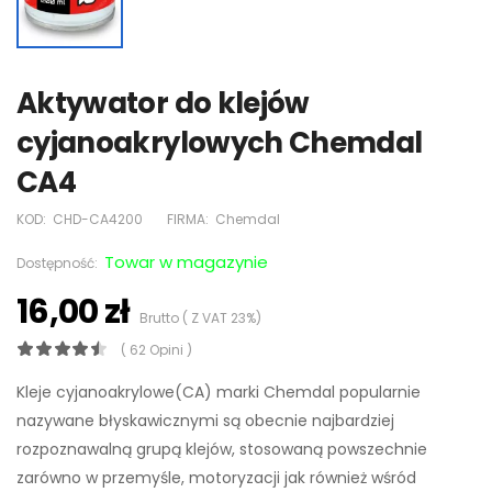
Aktywator do klejów
cyjanoakrylowych Chemdal
CA4
KOD:
CHD-CA4200
FIRMA:
Chemdal
Towar w magazynie
Dostępność:
16,00 zł
Brutto ( Z VAT 23%)
( 62 Opini )
Kleje cyjanoakrylowe(CA) marki Chemdal popularnie
nazywane błyskawicznymi są obecnie najbardziej
rozpoznawalną grupą klejów, stosowaną powszechnie
zarówno w przemyśle, motoryzacji jak również wśród