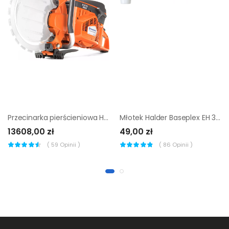
Przecinarka pierścieniowa Husqvarna K 970 Ring
Młotek Halder Baseplex EH 3908 25 mm (nylon)
13608,00 zł
49,00 zł
(
59
Opinii )
(
86
Opinii )