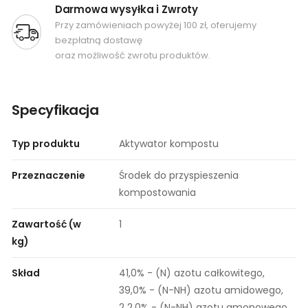
Darmowa wysyłka i Zwroty
Przy zamówieniach powyżej 100 zł, oferujemy
bezpłatną dostawę
oraz możliwość zwrotu produktów.
Specyfikacja
Typ produktu
Aktywator kompostu
Przeznaczenie
Środek do przyspieszenia
kompostowania
Zawartość (w
1
kg)
Skład
41,0% - (N) azotu całkowitego,
39,0% - (N-NH) azotu amidowego,
2 2,0% - (N-NH) azotu amonowego.