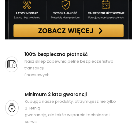
100% bezpieczna płatność
Nasz sklep zapewnia pełne bezpieczeństwo
transakcji
finansowych.
Minimum 2 lata gwarancji
Kupując nasze produkty, otrzymujesz nie tylko
2-letnią
gwarancję, ale także wsparcie techniczne i
serwis.