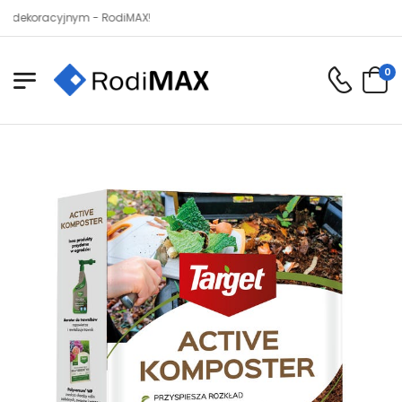
koracyjnym - RodiMAX!
0