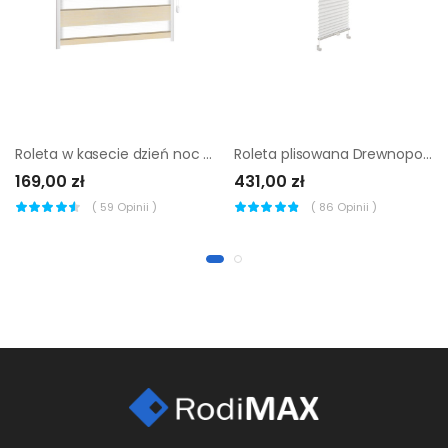
Roleta w kasecie dzień noc Naturale piasek 76.5 x 220 cm prawa
Roleta plisowana Drewnopodobna Śnieżnobiały 96 x 220 cm
169,00 zł
431,00 zł
(
59
Opinii )
(
86
Opinii )