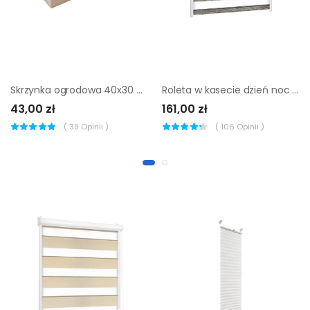
Skrzynka ogrodowa 40x30 cm drewniana biała Tajemniczy Ogród
Roleta w kasecie dzień noc Naturale szara 79.5 x 150 cm prawa
43,00 zł
161,00 zł
(
39
Opinii )
(
106
Opinii )