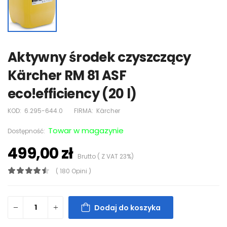
Aktywny środek czyszczący
Kärcher RM 81 ASF
eco!efficiency (20 l)
KOD:
6.295-644.0
FIRMA:
Kärcher
Towar w magazynie
Dostępność:
499,00 zł
Brutto ( Z VAT 23%)
( 180 Opini )
Dodaj do koszyka