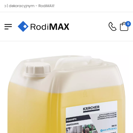
dekoracyjnym - RodiMAX!
0