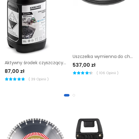
Uszczelka wymienna do chwytaka podciśnieniowego Probst VH
Aktywny środek czyszczący Kärcher RM 81 ASF eco!efficiency (2,5 l)
537,00 zł
87,00 zł
(
106
Opinii )
(
39
Opinii )