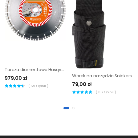
Tarcza diamentowa Husqvarna Elite-Cut S45 400 mm
Worek na narzędzia Snickers
979,00 zł
79,00 zł
(
59
Opinii )
(
86
Opinii )