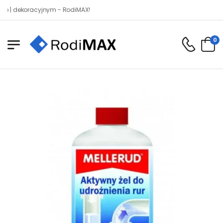
ekoracyjnym - RodiMAX!
0