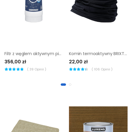
Filtr z węglem aktywnym pięciostopniowy S do baterii Blue Pure Grohe
Komin termoaktywny BRIXTON
356,00 zł
22,00 zł
(
39
Opinii )
(
106
Opinii )