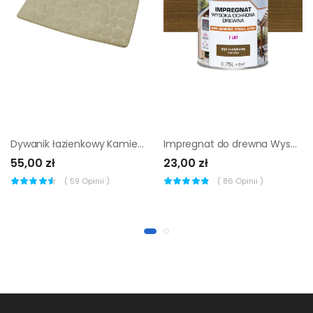
Dywanik łazienkowy Kamień Beż 50 x 80 Awd Interior
Impregnat do drewna Wysoka ochrona Dąb rustykalny mat 0.75 l Luxens
55,00 zł
23,00 zł
(
59
Opinii )
(
86
Opinii )