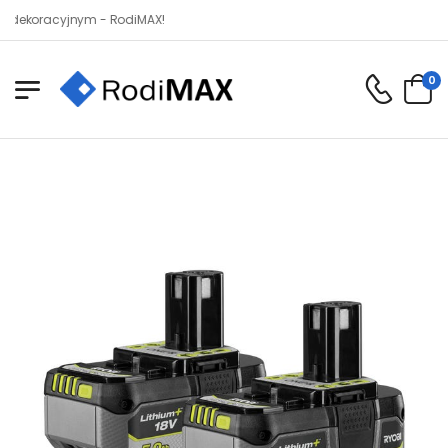
racyjnym - RodiMAX!
0