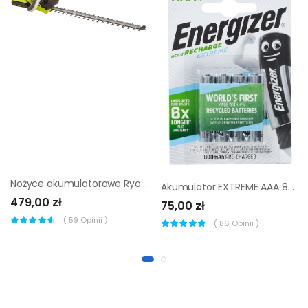
Nożyce akumulatorowe Ryobi Max Power RHT36B61R 36V
Akumulator EXTREME AAA 800mAh 1.2 V ENERGIZER
479,00 zł
75,00 zł
(
59
Opinii )
(
86
Opinii )