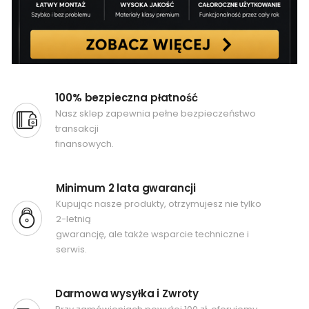
100% bezpieczna płatność
Nasz sklep zapewnia pełne bezpieczeństwo
transakcji
finansowych.
Minimum 2 lata gwarancji
Kupując nasze produkty, otrzymujesz nie tylko
2-letnią
gwarancję, ale także wsparcie techniczne i
serwis.
Darmowa wysyłka i Zwroty