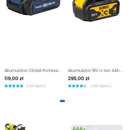
Akumulator CELMA Professional OBS 18V 2Ah
Akumulator 18V Li-Ion 4Ah DCB182-XJ DEWALT
119,00 zł
295,00 zł
(
39
Opinii )
(
106
Opinii )