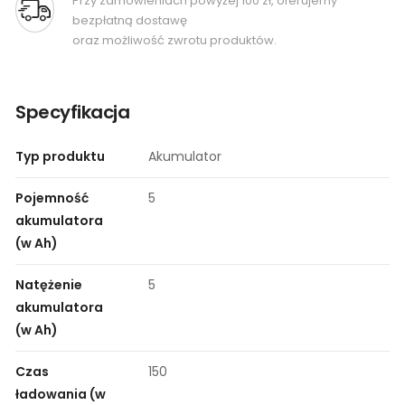
Przy zamówieniach powyżej 100 zł, oferujemy
bezpłatną dostawę
oraz możliwość zwrotu produktów.
Specyfikacja
Typ produktu
Akumulator
Pojemność
5
akumulatora
(w Ah)
Natężenie
5
akumulatora
(w Ah)
Czas
150
ładowania (w