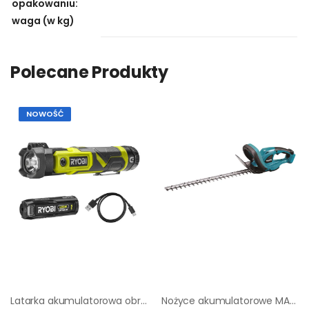
opakowaniu:
waga (w kg)
Polecane Produkty
NOWOŚĆ
Latarka akumulatorowa obrotowa z laserem 4V 1x2Ah RYOBI
Nożyce akumulatorowe MAKITA DUH523Z 18V 52 cm