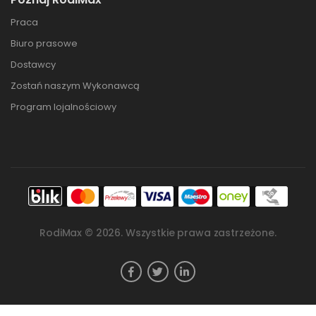
Praca
Biuro prasowe
Dostawcy
Zostań naszym Wykonawcą
Program lojalnościowy
RodiMax ©
2026
. Wszystkie prawa zastrzeżone.