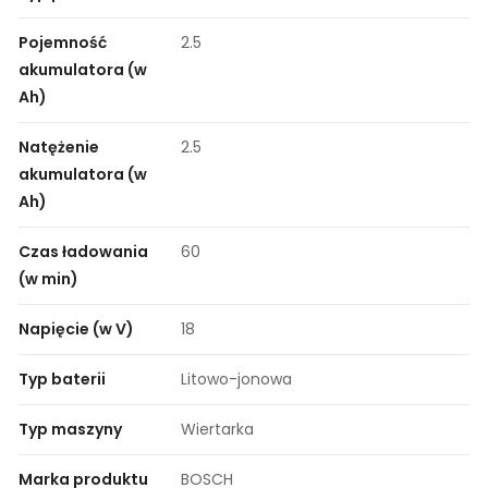
Pojemność
2.5
akumulatora (w
Ah)
Natężenie
2.5
akumulatora (w
Ah)
Czas ładowania
60
(w min)
Napięcie (w V)
18
Typ baterii
Litowo-jonowa
Typ maszyny
Wiertarka
Marka produktu
BOSCH