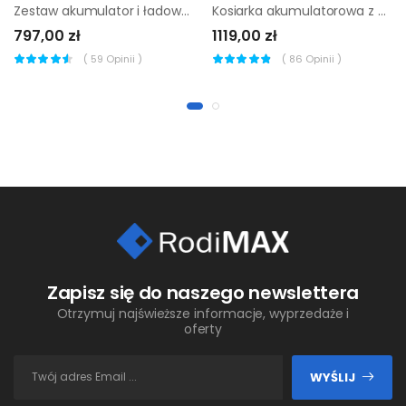
Zestaw akumulator i ładowarka 18V 2x5Ah DCB1104P2-QW DEWALT
Kosiarka akumulatorowa z napędem Sterwins 40V 5 Ah
797,00 zł
1119,00 zł
(
59
Opinii )
(
86
Opinii )
Zapisz się do naszego newslettera
Otrzymuj najświeższe informacje, wyprzedaże i
oferty
WYŚLIJ