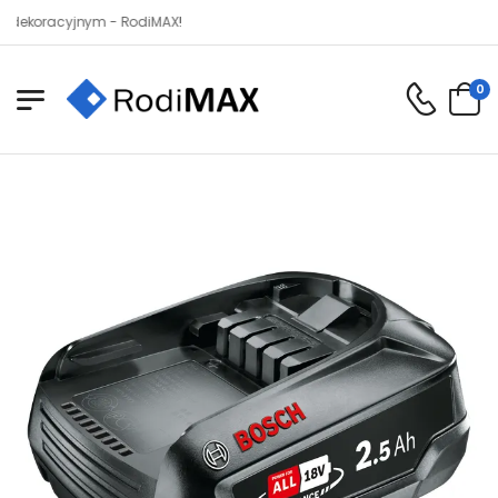
racyjnym - RodiMAX!
0