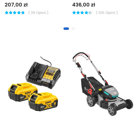
207,00 zł
436,00 zł
(
39
Opinii )
(
106
Opinii )