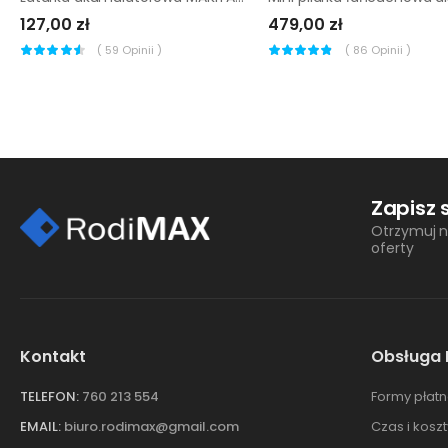
127,00 zł
479,00 zł
(
59
Opinii )
(
86
Opinii )
Zapisz 
Otrzymuj n
oferty
Kontakt
Obsługa 
TELEFON:
760 213 554
Formy płatn
EMAIL:
biuro.rodimax@gmail.com
Czas i kosz