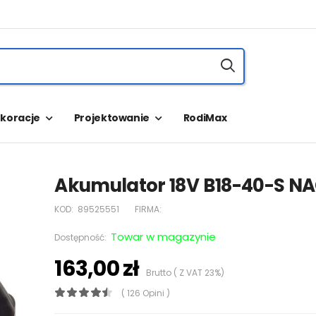
koracje
Projektowanie
RodiMax
Akumulator 18V B18-40-S N
KOD:
89525551
FIRMA:
Towar w magazynie
Dostępność:
163,00 zł
Brutto ( Z VAT 23%)
( 126 Opini )