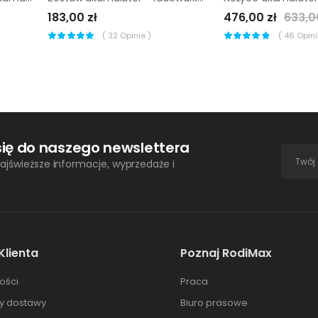
183,00 zł
476,00 zł
633,0
(
32
Opinie )
(
46
Opinii
się do naszego newslettera
ajświeższe informacje, wyprzedaże i
Klienta
Poznaj RodiMax
ości
Praca
ty dostawy
Biuro prasowe