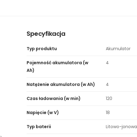
Specyfikacja
Typ produktu
Akumulator
Pojemność akumulatora (w
4
Ah)
Natężenie akumulatora (w Ah)
4
Czas ładowania (w min)
120
Napięcie (w V)
18
Typ baterii
Litowo-jonow
ą