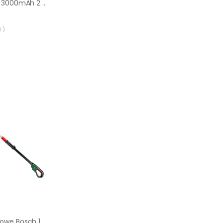
Akumulator L2 HR14 3000mAh 2 szt. LEXMAN
 )
Nożyce akumulatorowe Bosch 18V 43cm na wysięgniku