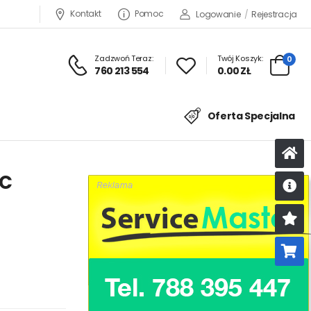
Kontakt
Pomoc
Logowanie
/
Rejestracja
Zadzwoń Teraz:
Twój Koszyk:
0
760 213 554
0.00 ZŁ
Oferta Specjalna
AC
U
K