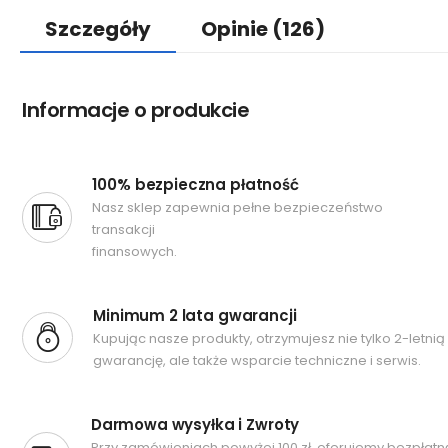
Szczegóły
Opinie
(126)
Informacje o produkcie
100% bezpieczna płatność
Nasz sklep zapewnia pełne bezpieczeństwo
transakcji
finansowych.
Minimum 2 lata gwarancji
Kupując nasze produkty, otrzymujesz nie tylko 2-letnią
gwarancję, ale także wsparcie techniczne i serwis.
Darmowa wysyłka i Zwroty
Przy zamówieniach powyżej 100 zł, oferujemy bezpłatn