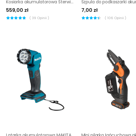
Kosiarka akumulatorowa Sterwins Solo 40V 42cm
559,00 zł
7,00 zł
(
39
Opinii )
(
106
Opinii )
Latarka akumulatorowa MAKITA DML815 Led 14.4V/18V 0Aku Li-Ion