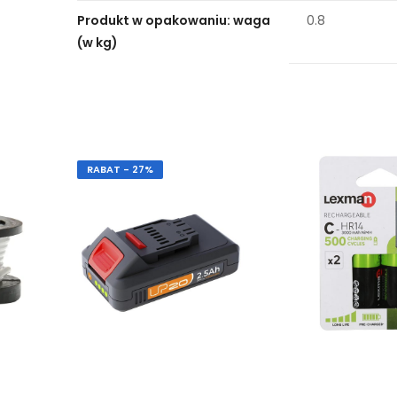
Produkt w opakowaniu: waga
0.8
(w kg)
RABAT - 27%