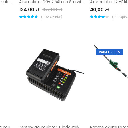
Szpula do podkaszarki akumulatorowej Sterwins 20V GT2-28.1
Akumulator 20V 2,5Ah do Sterwin UP Dexter Lexman
124,00 zł
157,00 zł
40,00 zł
(
102
Opinie )
(
26
Opinii
RABAT - 33%
Mini pilarka łańcuchowa akumulatorowa WP342E Worx
Zestaw akumulator + ładowarka 20V 2,5Ah Lexman