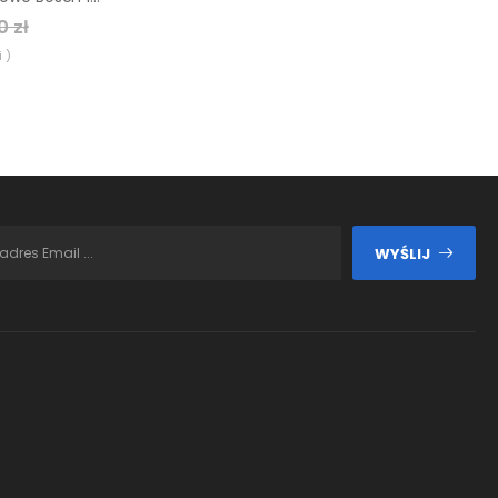
0 zł
 )
WYŚLIJ