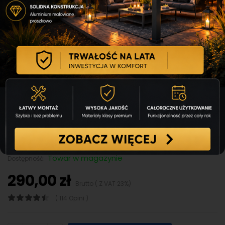
Akumulator 20V 4Ah Worx Pro
WA3014
KOD:
83671426
FIRMA:
WORX
Towar w magazynie
Dostępność:
290,00 zł
Brutto ( Z VAT 23%)
( 114 Opini )