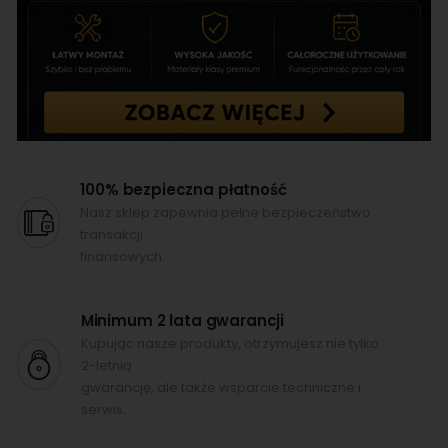
100% bezpieczna płatność
Nasz sklep zapewnia pełne bezpieczeństwo
transakcji
finansowych.
Minimum 2 lata gwarancji
Kupując nasze produkty, otrzymujesz nie tylko
2-letnią
gwarancję, ale także wsparcie techniczne i
serwis.