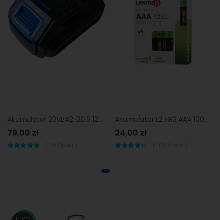
Akumulator 20VBA2-20.5 12V 2Ah DEXTER
Akumulator L2 HR3 AAA 1000mAh 4 szt. LEXMAN
79,00 zł
24,00 zł
(
39
Opinii )
(
106
Opinii )