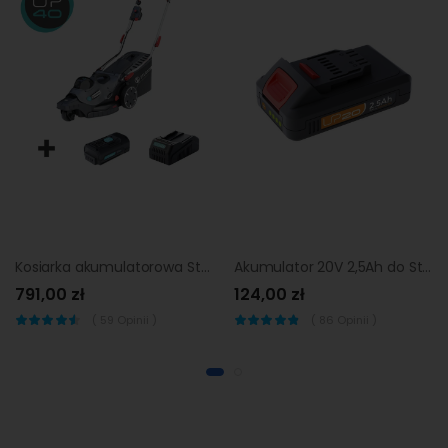
Kosiarka akumulatorowa Sterwins 40V 36cm
Akumulator 20V 2,5Ah do Sterwin UP Dexter Lexman
791,00 zł
124,00 zł
(
59
Opinii )
(
86
Opinii )