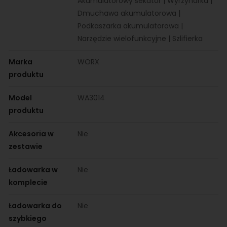
Akumulatorowy sekator | Wyrzynarka |
Dmuchawa akumulatorowa |
Podkaszarka akumulatorowa |
Narzędzie wielofunkcyjne | Szlifierka
Marka
WORX
produktu
Model
WA3014
produktu
Akcesoria w
Nie
zestawie
Ładowarka w
Nie
komplecie
Ładowarka do
Nie
szybkiego