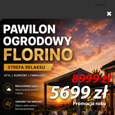
Witamy w sklepie bud
×
0