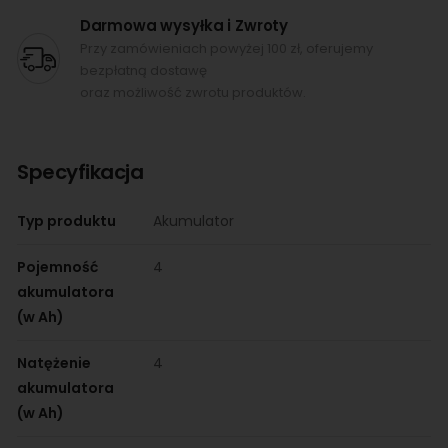
Darmowa wysyłka i Zwroty
Przy zamówieniach powyżej 100 zł, oferujemy
bezpłatną dostawę
oraz możliwość zwrotu produktów.
Specyfikacja
Typ produktu
Akumulator
Pojemność
4
akumulatora
(w Ah)
Natężenie
4
akumulatora
(w Ah)