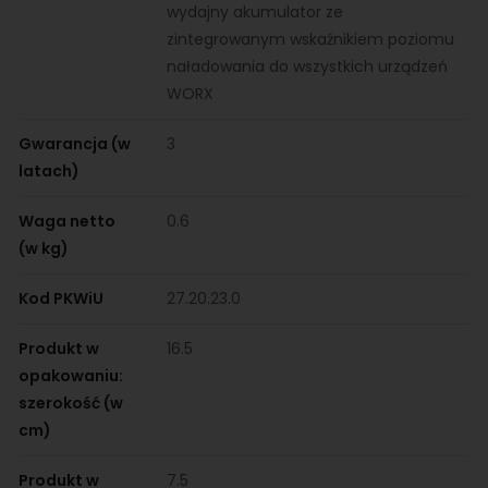
wydajny akumulator ze
zintegrowanym wskaźnikiem poziomu
naładowania do wszystkich urządzeń
WORX
Gwarancja (w
3
latach)
Waga netto
0.6
(w kg)
Kod PKWiU
27.20.23.0
Produkt w
16.5
opakowaniu:
szerokość (w
cm)
Produkt w
7.5