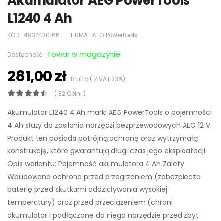
Akumulator AEG PowerTools
L1240 4 Ah
KOD:
4932430166
FIRMA:
AEG Powertools
Towar w magazynie
Dostępność:
281,00 zł
Brutto ( Z VAT 23%)
( 32 Opini )
Akumulator L1240 4 Ah marki AEG PowerTools o pojemności
4 Ah służy do zasilania narzędzi bezprzewodowych AEG 12 V.
Produkt ten posiada potrójną ochronę oraz wytrzymałą
konstrukcję, które gwarantują długi czas jego eksploatacji.
Opis wariantu: Pojemność akumulatora 4 Ah Zalety
Wbudowana ochrona przed przegrzaniem (zabezpiecza
baterię przed skutkami oddziaływania wysokiej
temperatury) oraz przed przeciążeniem (chroni
akumulator i podłączone do niego narzędzie przed zbyt