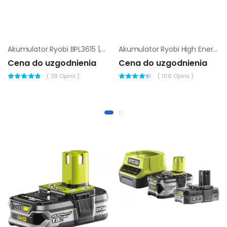
Akumulator Ryobi BPL3615 1,5 Ah
Akumulator Ryobi High Energy RY36B60A 6 Ah
Cena do uzgodnienia
Cena do uzgodnienia
(
39
Opinii )
(
106
Opinii )