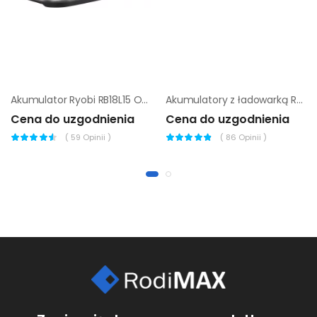
Akumulator Ryobi RB18L15 One+ 1,5 Ah
Akumulatory z ładowarką Ryobi RC18120-242
Cena do uzgodnienia
Cena do uzgodnienia
(
59
Opinii )
(
86
Opinii )