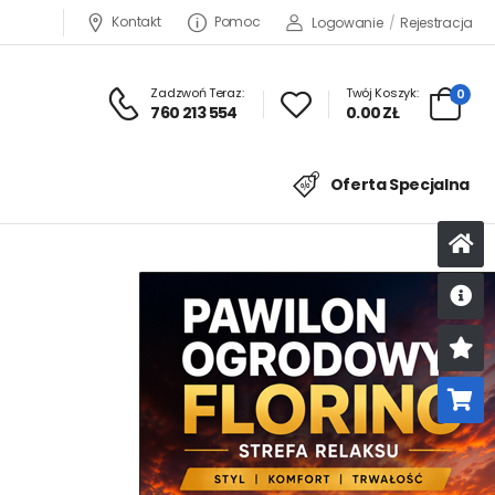
Kontakt
Pomoc
Logowanie
/
Rejestracja
Zadzwoń Teraz:
Twój Koszyk:
0
760 213 554
0.00 ZŁ
Oferta Specjalna
U
K