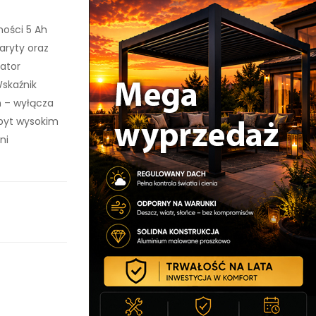
ości 5 Ah
aryty oraz
ator
skaźnik
 – wyłącza
zbyt wysokim
ni