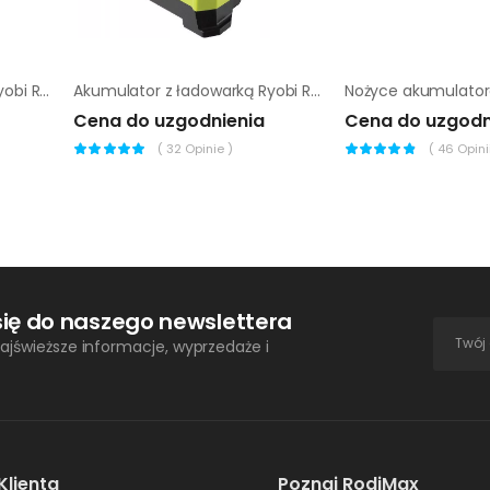
Akumulator z ładowarką Ryobi RY36BC17A-140
Akumulator z ładowarką Ryobi RY36BC60A-160
Cena do uzgodnienia
Cena do uzgodn
(
32
Opinie )
(
46
Opinii
się do naszego newslettera
ajświeższe informacje, wyprzedaże i
Klienta
Poznaj RodiMax