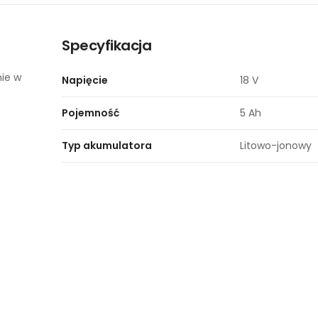
Specyfikacja
ie w
Napięcie
18 V
Pojemność
5 Ah
Typ akumulatora
Litowo-jonowy