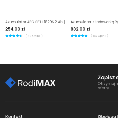
Akumulator AEG SET L1820S 2 Ah |
254,00 zł
832,00 zł
(
59
Opinii )
(
86
Opinii )
Zapisz 
Otrzymuj n
oferty
Kontakt
Obsługa 