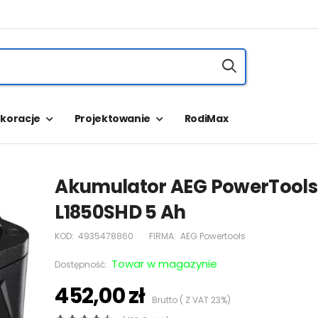
koracje
Projektowanie
RodiMax
Akumulator AEG PowerTools
L1850SHD 5 Ah
KOD:
4935478860
FIRMA:
AEG Powertools
Towar w magazynie
Dostępność:
452,00 zł
Brutto ( Z VAT 23%)