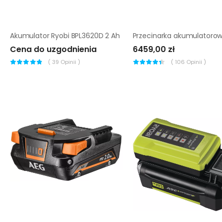
Akumulator Ryobi BPL3620D 2 Ah
Cena do uzgodnienia
6459,00 zł
(
39
Opinii )
(
106
Opinii )