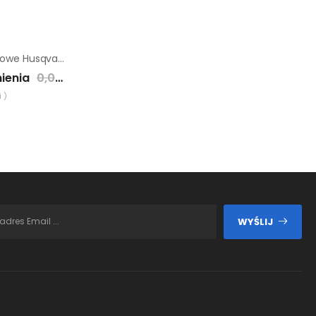
Nożyce akumulatorowe Husqvarna 520iHE3
ienia
0,00 zł
 )
WYŚLIJ