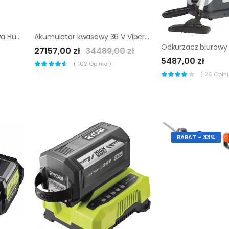
Przecinarka akumulatorowa Husqvarna k535i (zestaw2)
Akumulator kwasowy 36 V Viper 320 Ah
27157,00 zł
34489,00 zł
5487,00 zł
(
102
Opinie )
(
26
Opinii
RABAT - 33%