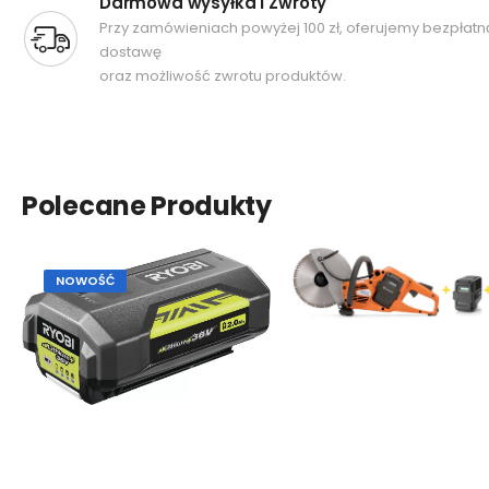
Darmowa wysyłka i Zwroty
Przy zamówieniach powyżej 100 zł, oferujemy bezpłatn
dostawę
oraz możliwość zwrotu produktów.
Polecane Produkty
NOWOŚĆ