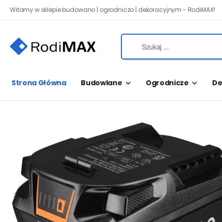
Witamy w sklepie budowano | ogrodniczo | dekoracyjnym - RodiMAX!
Strona Główna
Budowlane
Ogrodnicze
De