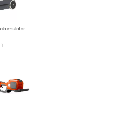
Odkurzacz biurowy akumulatorowy Nilfisk VP600
 )