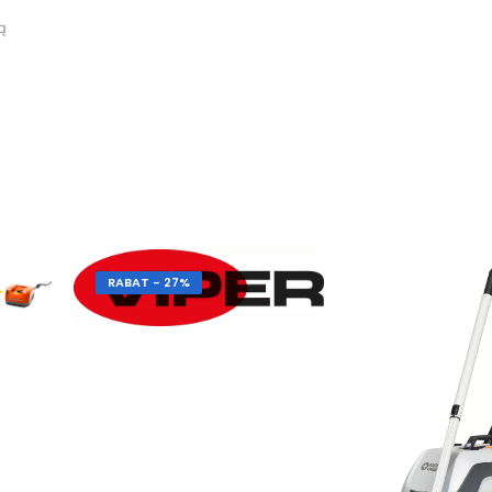
ą
RABAT - 27%