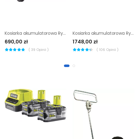
Kosiarka akumulatorowa Ryobi OLM1833B ▷
Kosiarka akumulatorowa Ryobi RY18LMX40A-150 ▷
690,00 zł
1748,00 zł
(
39
Opinii )
(
106
Opinii )