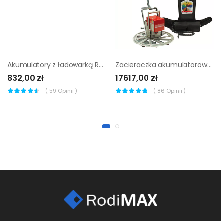
Akumulatory z ładowarką Ryobi RC18120-250
Zacieraczka akumulatorowa Scanmaskin helicopter 24v
832,00 zł
17617,00 zł
(
59
Opinii )
(
86
Opinii )