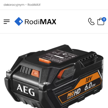
oracyjnym - RodiMAX!
0