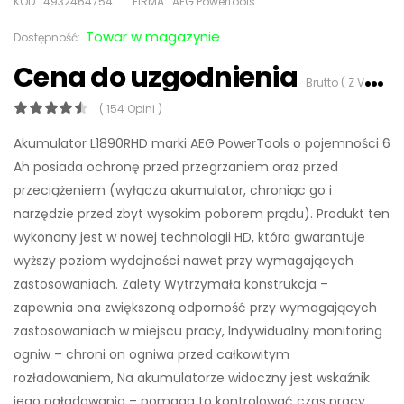
KOD:
4932464754
FIRMA:
AEG Powertools
Towar w magazynie
Dostępność:
Cena do uzgodnienia
Brutto ( Z VAT 23%)
( 154 Opini )
Akumulator L1890RHD marki AEG PowerTools o pojemności 6
Ah posiada ochronę przed przegrzaniem oraz przed
przeciążeniem (wyłącza akumulator, chroniąc go i
narzędzie przed zbyt wysokim poborem prądu). Produkt ten
wykonany jest w nowej technologii HD, która gwarantuje
wyższy poziom wydajności nawet przy wymagających
zastosowaniach. Zalety Wytrzymała konstrukcja –
zapewnia ona zwiększoną odporność przy wymagających
zastosowaniach w miejscu pracy, Indywidualny monitoring
ogniw – chroni on ogniwa przed całkowitym
rozładowaniem, Na akumulatorze widoczny jest wskaźnik
jego naładowania – pomaga to kontrolować czas pracy,