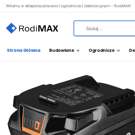
Witamy w sklepie budowano | ogrodniczo | dekoracyjnym - RodiMAX!
Strona Główna
Budowlane
Ogrodnicze
De