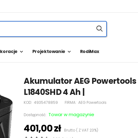
koracje
Projektowanie
RodiMax
Akumulator AEG Powertools
L1840SHD 4 Ah |
KOD:
4935478859
FIRMA:
AEG Powertools
Towar w magazynie
Dostępność:
401,00 zł
Brutto ( Z VAT 23%)