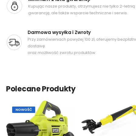
Kupując nasze produkty, otrzymujesz nie tylko 2-letnią
gwarancję, ale także wsparcie techniczne i serwis.
Darmowa wysyłka i Zwroty
Przy zamówieniach powyżej 100 zł, oferujemy bezpłatn
dostawę
oraz możliwość zwrotu produktów.
Polecane Produkty
NOWOŚĆ