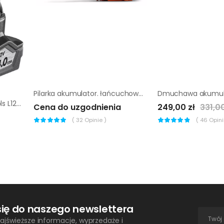
Pilarka akumulator. łańcuchowa Husqvarna T535i XP
Akumulator AEG PowerTools L1240 4 Ah
Cena do uzgodnienia
249,00 zł
331,00
(
32
Opinie )
(
46
Opinii
się do naszego newslettera
ajświeższe informacje, wyprzedaże i