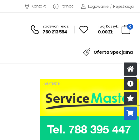
Kontakt
Pomoc
Logowanie
/
Rejestracja
Zadzwoń Teraz:
Twój Koszyk:
0
760 213 554
0.00 ZŁ
Oferta Specjalna
U
K