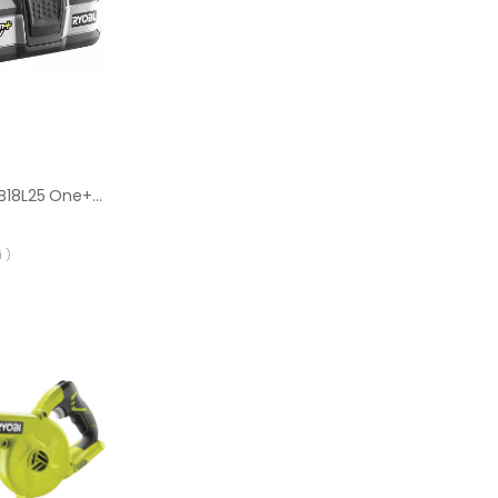
Akumulator Ryobi RB18L25 One+ 2,5 Ah |
 )