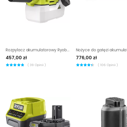
Rozpylacz akumulatorowy Ryobi RY18FGA-0
457,00 zł
776,00 zł
(
39
Opinii )
(
106
Opinii )