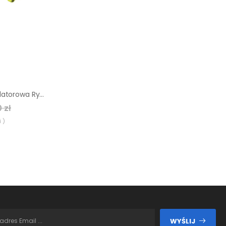
Dmuchawa akumulatorowa Ryobi R18TB-0
 zł
 )
WYŚLIJ