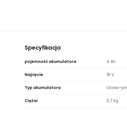
Specyfikacja
pojemność akumulatora
4 Ah
Napięcie
18 V
Typ akumulatora
Litowo-jo
Ciężar.
0,7 kg