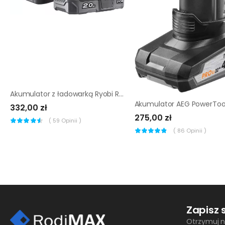
Akumulator z ładowarką Ryobi RC18120-120
332,00 zł
275,00 zł
(
59
Opinii )
(
86
Opinii )
Zapisz 
Otrzymuj n