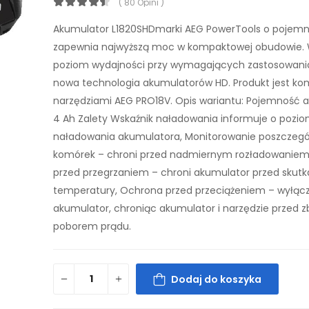
( 80 Opini )
Akumulator L1820SHDmarki AEG PowerTools o pojemn
zapewnia najwyższą moc w kompaktowej obudowie. 
poziom wydajności przy wymagających zastosowani
nowa technologia akumulatorów HD. Produkt jest ko
narzędziami AEG PRO18V. Opis wariantu: Pojemność 
4 Ah Zalety Wskaźnik naładowania informuje o pozio
naładowania akumulatora, Monitorowanie poszczeg
komórek – chroni przed nadmiernym rozładowaniem
przed przegrzaniem – chroni akumulator przed skutk
temperatury, Ochrona przed przeciążeniem – wyłąc
akumulator, chroniąc akumulator i narzędzie przed 
poborem prądu.
Dodaj do koszyka