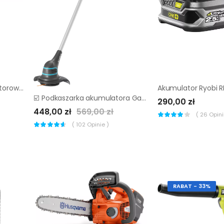
Nożyce do gałęzi akumulatorowe Karcher TLO 18-32 |
☑️ Podkaszarka akumulatora Gardena SmallCut li23r ▷▷
290,00 zł
448,00 zł
569,00 zł
(
26
Opinii
(
102
Opinie )
RABAT - 33%