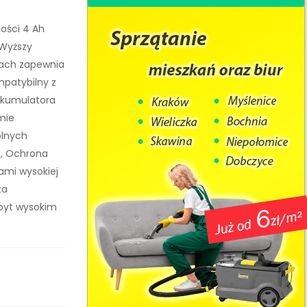
ości 4 Ah
Wyższy
ach zapewnia
mpatybilny z
akumulatora
mie
ólnych
, Ochrona
ami wysokiej
za
zbyt wysokim