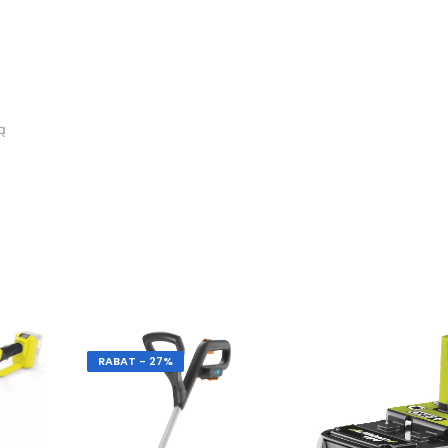
ą
RABAT - 27%