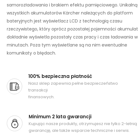
samorozładowania i brakiem efektu pamięciowego. Unikalną
wszystkich akumulatorów Kärcher należących do platform
bateryjnych jest wyświetlacz LCD z technologią czasu
rzeczywistego, który oprócz pozostałej pojemności akumula
dokładnie wyświetla pozostały czas pracy i czas ładowania w
minutach. Poza tym wyświetlane są na nim ewentualne
komunikaty o błędach.
100% bezpieczna płatność
Nasz sklep zapewnia pełne bezpieczeństwo
transakcji
finansowych.
Minimum 2 lata gwarancji
Kupując nasze produkty, otrzymujesz nie tylko 2-letnią
gwarancję, ale także wsparcie techniczne i serwis.