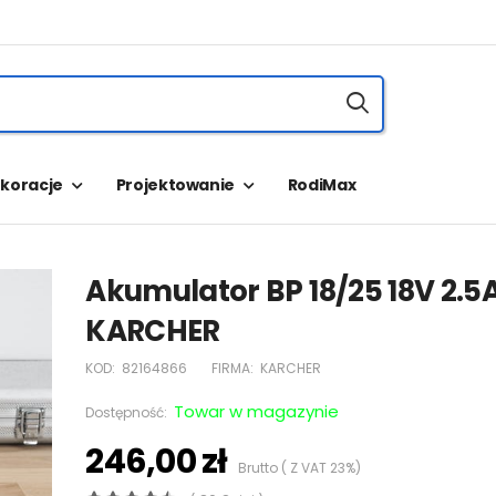
koracje
Projektowanie
RodiMax
Akumulator BP 18/25 18V 2.5
KARCHER
KOD:
82164866
FIRMA:
KARCHER
Towar w magazynie
Dostępność:
246,00 zł
Brutto ( Z VAT 23%)