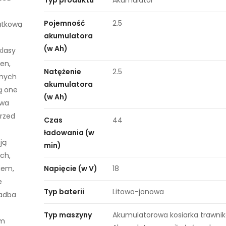
Typ produktu
Akumulator
Pojemność
2.5
ątkową
akumulatora
(w Ah)
klasy
en,
Natężenie
2.5
anych
akumulatora
ą one
(w Ah)
owa
przed
Czas
44
ładowania (w
ją
min)
ch,
iem,
Napięcie (w V)
18
e
Typ baterii
Litowo-jonowa
zadba
Typ maszyny
Akumulatorowa kosiarka trawnik
em