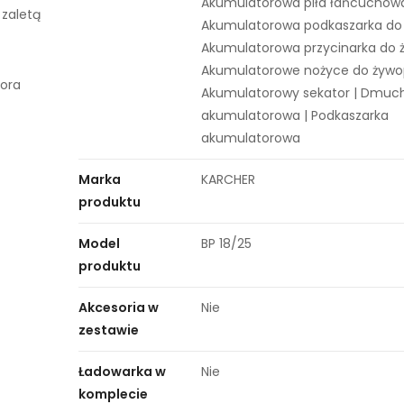
Akumulatorowa piła łańcuchowa
 zaletą
Akumulatorowa podkaszarka do 
Akumulatorowa przycinarka do ż
Akumulatorowe nożyce do żywop
tora
Akumulatorowy sekator | Dmu
akumulatorowa | Podkaszarka
akumulatorowa
Marka
KARCHER
produktu
Model
BP 18/25
produktu
Akcesoria w
Nie
zestawie
Ładowarka w
Nie
komplecie