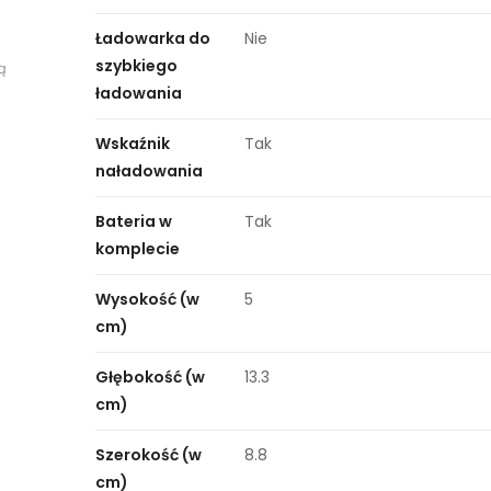
Ładowarka do
Nie
szybkiego
ą
ładowania
Wskaźnik
Tak
naładowania
Bateria w
Tak
komplecie
Wysokość (w
5
cm)
Głębokość (w
13.3
cm)
Szerokość (w
8.8
cm)