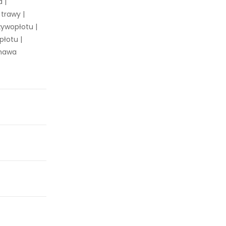
 |
trawy |
ywopłotu |
łotu |
chawa