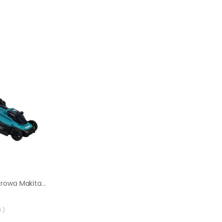
Kosiarka akumulatorowa Makita Solo DLM330Z 18V 33cm
 )