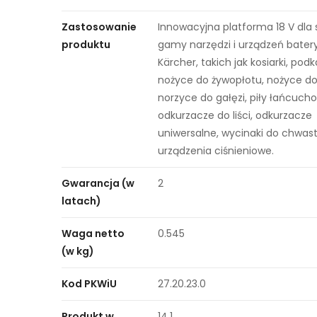
Zastosowanie
Innowacyjna platforma 18 V dla 
produktu
gamy narzędzi i urządzeń bater
Kärcher, takich jak kosiarki, podk
nożyce do żywopłotu, nożyce do t
norzyce do gałęzi, piły łańcuch
odkurzacze do liści, odkurzacze
uniwersalne, wycinaki do chwas
urządzenia ciśnieniowe.
Gwarancja (w
2
latach)
Waga netto
0.545
(w kg)
Kod PKWiU
27.20.23.0
Produkt w
14.1