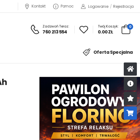
Kontakt
Pomoc
Logowanie
/
Rejestracja
Zadzwoń Teraz:
Twój Koszyk:
0
760 213 554
0.00 ZŁ
Oferta Specjalna
Ah
U
K