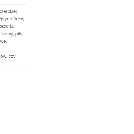
szerokiej
yjnych firmy
aszarki,
rawy, piły i
owe,
tów, czy