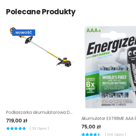
Polecane Produkty
NOWOŚĆ
Podkaszarka akumulatorowa Dewalt DCM561PB-QW 18V 33cm
719,00 zł
75,00 zł
(
39
Opinii )
(
106
Opinii )