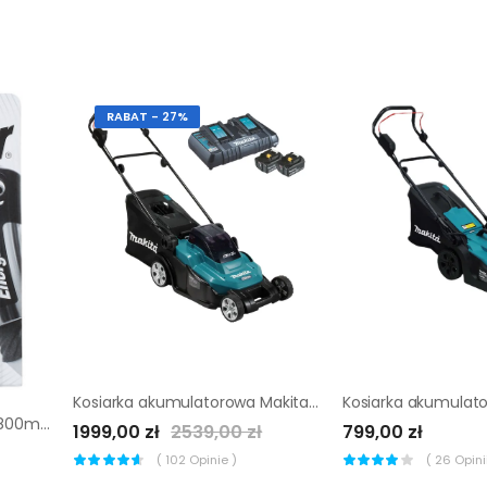
RABAT - 27%
Kosiarka akumulatorowa Makita 2x18V 43cm
Akumulator EXTREME AAA 800mAh 1.2 V ENERGIZER
1999,00 zł
2539,00 zł
799,00 zł
(
102
Opinie )
(
26
Opinii