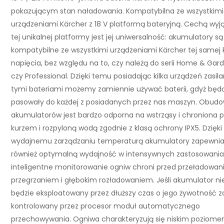
pokazującym stan naładowania. Kompatybilna ze wszystkimi
urządzeniami Kärcher z 18 V platformą bateryjną. Cechą wyj
tej unikalnej platformy jest jej uniwersalność: akumulatory są
kompatybilne ze wszystkimi urządzeniami Kärcher tej samej 
napięcia, bez względu na to, czy należą do serii Home & Gard
czy Professional. Dzięki temu posiadając kilka urządzeń zasil
tymi bateriami możemy zamiennie używać baterii, gdyż będ
pasowały do każdej z posiadanych przez nas maszyn. Obud
akumulatorów jest bardzo odporna na wstrząsy i chroniona 
kurzem i rozpyloną wodą zgodnie z klasą ochrony IPX5. Dzięki
wydajnemu zarządzaniu temperaturą akumulatory zapewnia
również optymalną wydajność w intensywnych zastosowania
inteligentne monitorowanie ogniw chroni przed przeładowan
przegrzaniem i głębokim rozładowaniem. Jeśli akumulator ni
będzie eksploatowany przez dłuższy czas o jego żywotność 
kontrolowany przez procesor moduł automatycznego
przechowywania. Ogniwa charakteryzują się niskim poziom