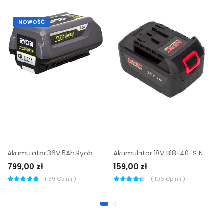
NOWOŚĆ
Akumulator 36V 5Ah Ryobi Max Power RY36B50B
Akumulator 18V B18-40-S NAC
799,00 zł
159,00 zł
(
39
Opinii )
(
106
Opinii )