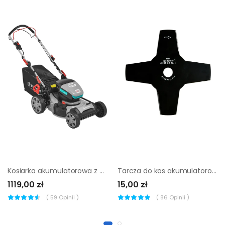
Kosiarka akumulatorowa z napędem Sterwins 40V 5 Ah
Tarcza do kos akumulatorowych 40VBC2-30BLD.1 Sterwins
1119,00 zł
15,00 zł
(
59
Opinii )
(
86
Opinii )