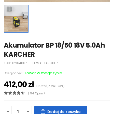
Akumulator BP 18/50 18V 5.0Ah
KARCHER
KOD:
82164867
FIRMA:
KARCHER
Towar w magazynie
Dostępność:
412,00 zł
Brutto ( Z VAT 23%)
( 94 Opini )
Dodaj do koszyka