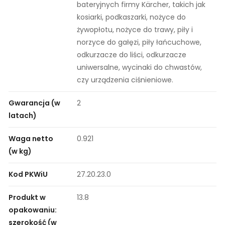
bateryjnych firmy Kärcher, takich jak
kosiarki, podkaszarki, nożyce do
żywopłotu, nożyce do trawy, piły i
norzyce do gałęzi, piły łańcuchowe,
odkurzacze do liści, odkurzacze
uniwersalne, wycinaki do chwastów,
czy urządzenia ciśnieniowe.
Gwarancja (w
2
latach)
Waga netto
0.921
(w kg)
Kod PKWiU
27.20.23.0
Produkt w
13.8
opakowaniu:
szerokość (w