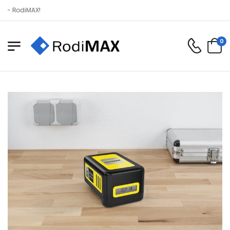
diMAX!
0