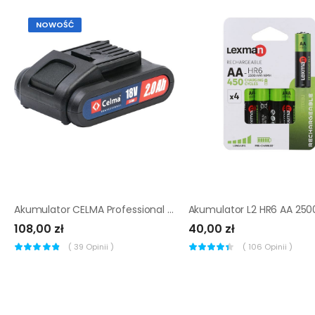
NOWOŚĆ
Akumulator CELMA Professional do WAK-LI 18GEO+ 18V LI-ion 2Ah
108,00 zł
40,00 zł
(
39
Opinii )
(
106
Opinii )