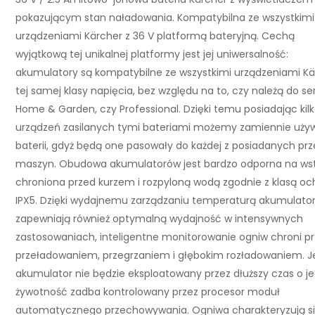
pokazującym stan naładowania. Kompatybilna ze wszystkimi
urządzeniami Kärcher z 36 V platformą bateryjną. Cechą
wyjątkową tej unikalnej platformy jest jej uniwersalność:
akumulatory są kompatybilne ze wszystkimi urządzeniami Kä
tej samej klasy napięcia, bez względu na to, czy należą do ser
Home & Garden, czy Professional. Dzięki temu posiadając kil
urządzeń zasilanych tymi bateriami możemy zamiennie uży
baterii, gdyż będą one pasowały do każdej z posiadanych prz
maszyn. Obudowa akumulatorów jest bardzo odporna na wst
chroniona przed kurzem i rozpyloną wodą zgodnie z klasą oc
IPX5. Dzięki wydajnemu zarządzaniu temperaturą akumulato
zapewniają również optymalną wydajność w intensywnych
zastosowaniach, inteligentne monitorowanie ogniw chroni p
przeładowaniem, przegrzaniem i głębokim rozładowaniem. Je
akumulator nie będzie eksploatowany przez dłuższy czas o j
żywotność zadba kontrolowany przez procesor moduł
automatycznego przechowywania. Ogniwa charakteryzują s