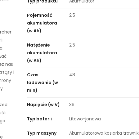
Typ produktu
Akumulator
Pojemność
2.5
akumulatora
(w Ah)
rcher
ii
Natężenie
2.5
ka
akumulatora
wać
(w Ah)
ez nas
rząsy i
Czas
48
hrony
ładowania (w
ry
min)
rzed
Napięcie (w V)
36
śli
Typ baterii
Litowo-jonowa
ego
Typ maszyny
Akumulatorowa kosiarka trawnik
ię