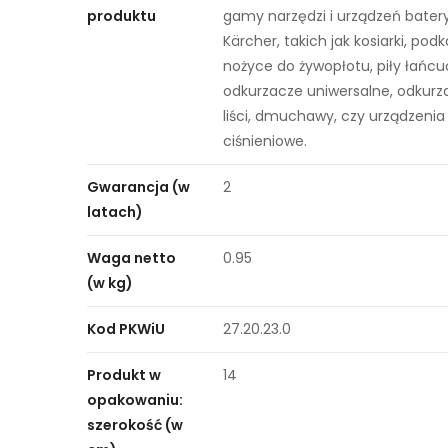
produktu
gamy narzędzi i urządzeń bater
Kärcher, takich jak kosiarki, podk
nożyce do żywopłotu, piły łańc
odkurzacze uniwersalne, odkurz
liści, dmuchawy, czy urządzenia
ciśnieniowe.
Gwarancja (w
2
latach)
Waga netto
0.95
(w kg)
Kod PKWiU
27.20.23.0
Produkt w
14
opakowaniu:
szerokość (w