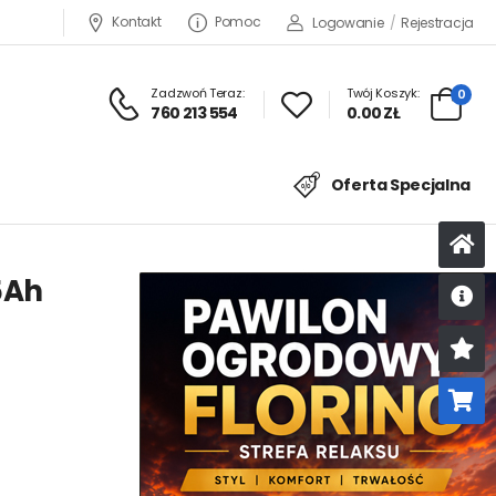
Kontakt
Pomoc
Logowanie
/
Rejestracja
Zadzwoń Teraz:
Twój Koszyk:
0
760 213 554
0.00 ZŁ
Oferta Specjalna
5Ah
U
K