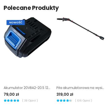
Polecane Produkty
NOWOŚĆ
Akumulator 20VBA2-20.5 12V 2Ah DEXTER
Piła akumulatorowa na wysięgniku 40 V Sterwins Solo
79,00 zł
319,00 zł
(
39
Opinii )
(
106
Opinii )