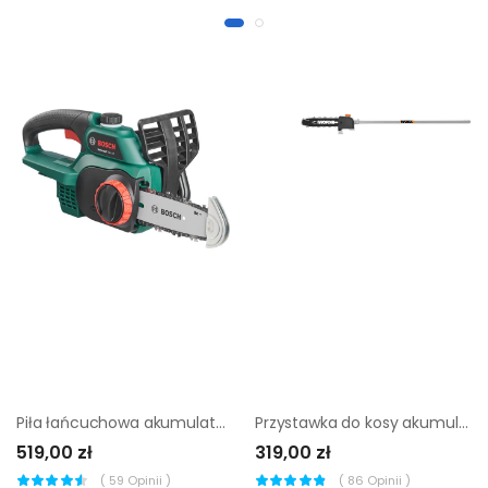
Piła łańcuchowa akumulatorowa Bosch UniversalChain 18V
Przystawka do kosy akumulatorowej WG186E pilarka Worx
519,00 zł
319,00 zł
(
59
Opinii )
(
86
Opinii )