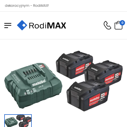
oracyjnym - RodiMAX!
0