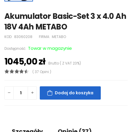
Akumulator Basic-Set 3 x 4.0 Ah
18V 4Ah METABO
KOD:
83060208
FIRMA:
METABO
Towar w magazynie
Dostępność:
1045,00 zł
Brutto ( Z VAT 23%)
( 37 Opini )
Dodaj do koszyka
Szczegóły
Opinie
(37)