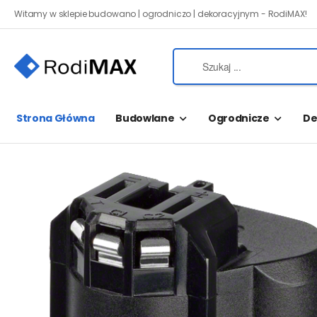
Witamy w sklepie budowano | ogrodniczo | dekoracyjnym - RodiMAX!
Strona Główna
Budowlane
Ogrodnicze
De