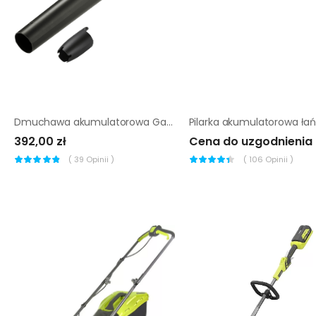
Dmuchawa akumulatorowa Gardena PowerJet P4A |
392,00 zł
Cena do uzgodnienia
(
39
Opinii )
(
106
Opinii )