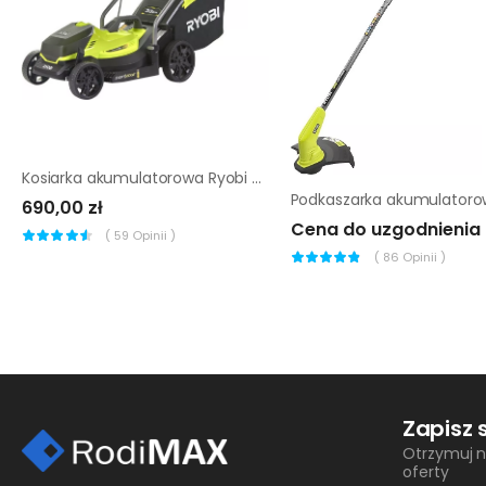
Kosiarka akumulatorowa Ryobi OLM1833B ▷
690,00 zł
Cena do uzgodnienia
(
59
Opinii )
(
86
Opinii )
Zapisz 
Otrzymuj n
oferty