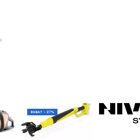
ą
RABAT - 27%