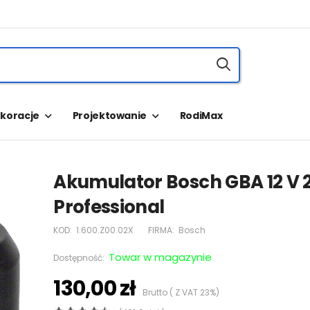
koracje
Projektowanie
RodiMax
Akumulator Bosch GBA 12 V 
Professional
KOD:
1.600.Z00.02X
FIRMA:
Bosch
Towar w magazynie
Dostępność:
130,00 zł
Brutto ( Z VAT 23%)