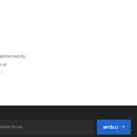
Podkaszarka akumulatorowa Ryobi OLT1832 ▷
 zł
 )
WYŚLIJ