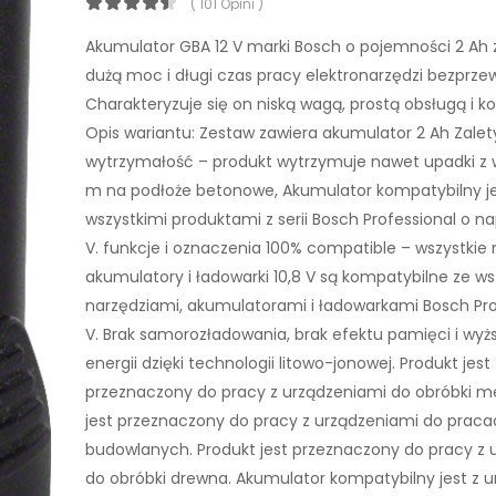
( 101 Opini )
Akumulator GBA 12 V marki Bosch o pojemności 2 Ah
dużą moc i długi czas pracy elektronarzędzi bezprz
Charakteryzuje się on niską wagą, prostą obsługą i k
Opis wariantu: Zestaw zawiera akumulator 2 Ah Zale
wytrzymałość – produkt wytrzymuje nawet upadki z 
m na podłoże betonowe, Akumulator kompatybilny je
wszystkimi produktami z serii Bosch Professional o napi
V. funkcje i oznaczenia 100% compatible – wszystkie 
akumulatory i ładowarki 10,8 V są kompatybilne ze ws
narzędziami, akumulatorami i ładowarkami Bosch Pro
V. Brak samorozładowania, brak efektu pamięci i wyż
energii dzięki technologii litowo-jonowej. Produkt jest
przeznaczony do pracy z urządzeniami do obróbki me
jest przeznaczony do pracy z urządzeniami do prac
budowlanych. Produkt jest przeznaczony do pracy z 
do obróbki drewna. Akumulator kompatybilny jest z 