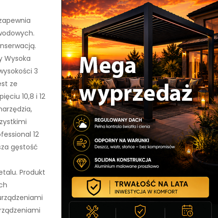
 zapewnia
ewodowych.
onserwacją.
ty Wysoka
wysokości 3
st ze
ęciu 10,8 i 12
narzędzia,
zystkimi
fessional 12
sza gęstość
talu. Produkt
ach
urządzeniami
urządzeniami