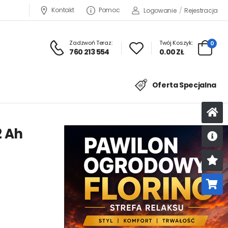
Kontakt
Pomoc
Logowanie
/
Rejestracja
Zadzwoń Teraz:
Twój Koszyk:
0
760 213 554
0.00 ZŁ
Oferta Specjalna
2 Ah
U
K