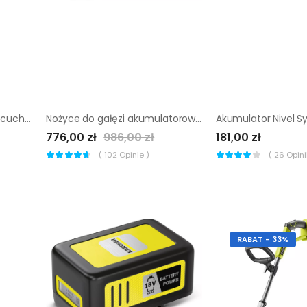
Pilarka akumulatorowa łańcuchowa Husqvarna 120i
Nożyce do gałęzi akumulatorowe Karcher TLO 18-32 |
776,00 zł
986,00 zł
181,00 zł
(
102
Opinie )
(
26
Opinii
RABAT - 33%