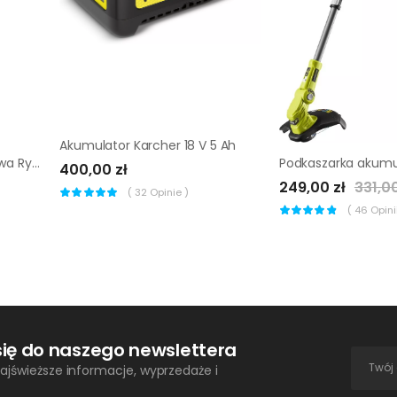
Akumulator Karcher 18 V 5 Ah
Podkaszarka akumulatorowa Ryobi RY36LT33A-120 |
400,00 zł
249,00 zł
331,00
(
32
Opinie )
(
46
Opinii
się do naszego newslettera
ajświeższe informacje, wyprzedaże i