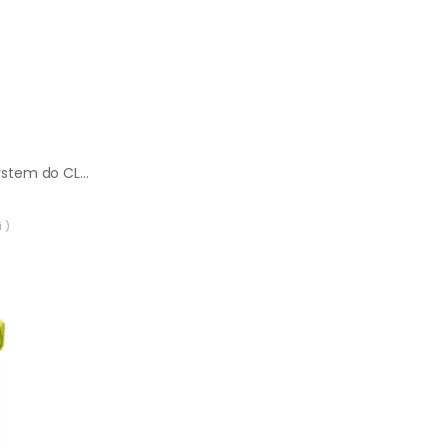
Akumulator Nivel System do CL2D, CL3D i CL4D |
 )