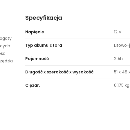
Specyfikacja
Napięcie
12 V
bogaty
Typ akumulatora
Litowo-
ących
ość
Pojemność
2 Ah
rzędzia
Długość x szerokość x wysokość
51 x 48
Ciężar.
0,175 kg