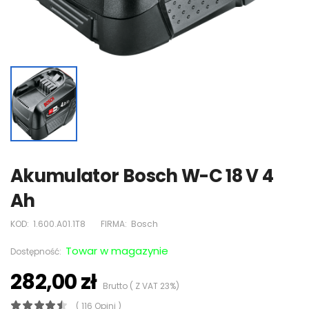
Akumulator Bosch W-C 18 V 4
Ah
KOD:
1.600.A01.1T8
FIRMA:
Bosch
Towar w magazynie
Dostępność:
282,00 zł
Brutto ( Z VAT 23%)
( 116 Opini )