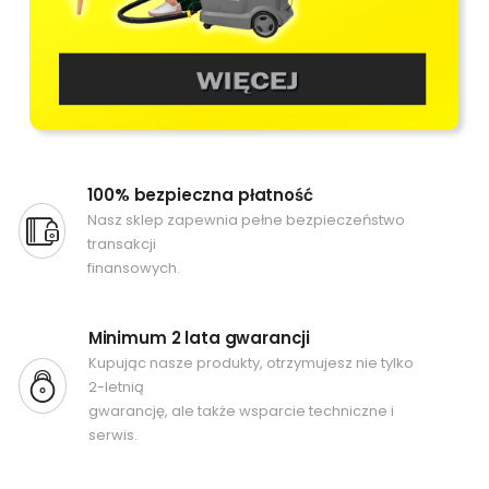
100% bezpieczna płatność
Nasz sklep zapewnia pełne bezpieczeństwo
transakcji
finansowych.
Minimum 2 lata gwarancji
Kupując nasze produkty, otrzymujesz nie tylko
2-letnią
gwarancję, ale także wsparcie techniczne i
serwis.