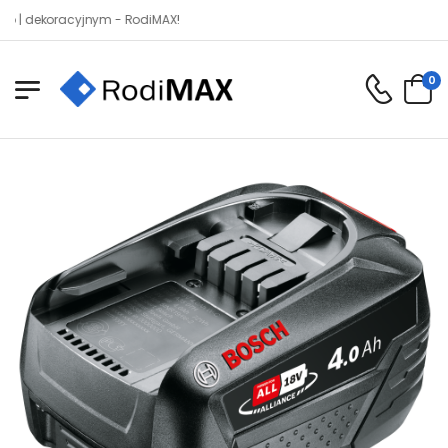
dekoracyjnym - RodiMAX!
0