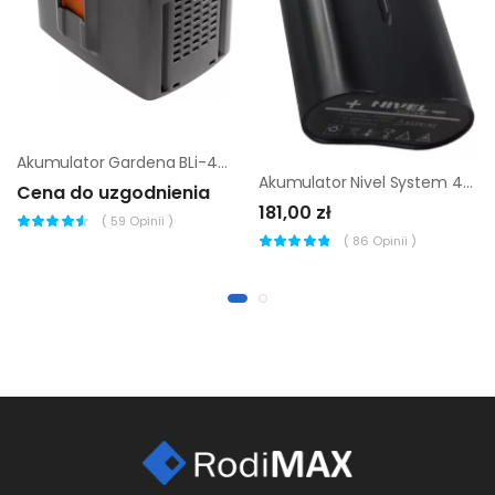
Akumulator Gardena BLi-40/100 2,6 Ah
Akumulator Nivel System 4000 mAh do NL500/520/NL540 |
Cena do uzgodnienia
181,00 zł
(
59
Opinii )
(
86
Opinii )