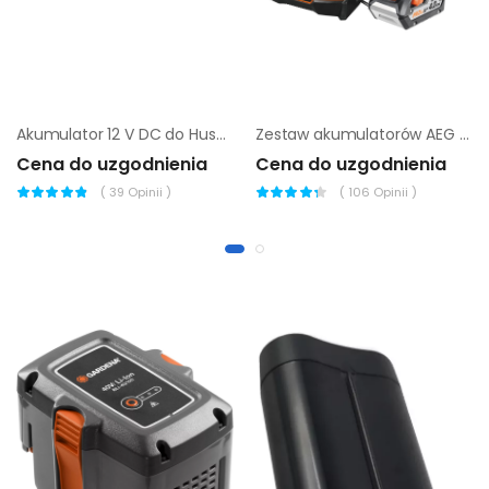
Akumulator 12 V DC do Husqvarna Soff-Cut 4200
Zestaw akumulatorów AEG Powertools SETLL1840BL |
Cena do uzgodnienia
Cena do uzgodnienia
(
39
Opinii )
(
106
Opinii )