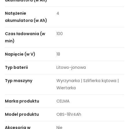
akumulatora (w Ah)
Natężenie
4
akumulatora (w Ah)
Czas ładowania (w
100
min)
Napięcie (w V)
18
Typ baterii
Litowo-jonowa
Typ maszyny
Wyrzynarka | Szlifierka kątowa |
Wiertarka
Marka produktu
CELMA
Model produktu
OBS-18V4Ah
Akcesoria w
Nie