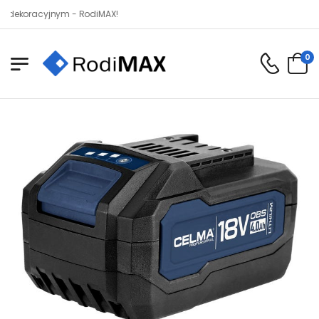
racyjnym - RodiMAX!
0