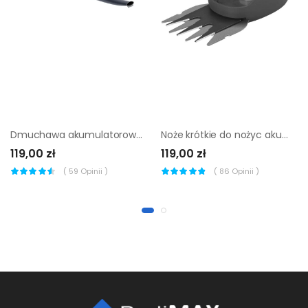
Dmuchawa akumulatorowa do liści Sterwins Solo 20V
Noże krótkie do nożyc akumulatorowych 8cm Gardena 9862-20
119,00 zł
119,00 zł
(
59
Opinii )
(
86
Opinii )