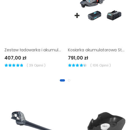
Zestaw ładowarka i akumulator 18V RYOBI ONE+
Kosiarka akumulatorowa Sterwins 40V 36cm
407,00 zł
791,00 zł
(
39
Opinii )
(
106
Opinii )