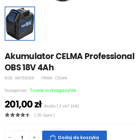
Akumulator CELMA Professional
OBS 18V 4Ah
KOD:
88758250
FIRMA:
CELMA
Towar w magazynie
Dostępność:
201,00 zł
Brutto ( Z VAT 23%)
( 25 Opini )
Dodaj do koszyka