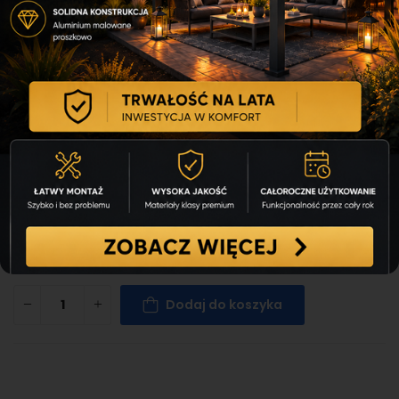
Akumulator DCB183-XJ 18V 2Ah
DEWALT
KOD:
81933729
FIRMA:
DEWALT
Towar w magazynie
Dostępność:
187,00 zł
Brutto ( Z VAT 23%)
( 170 Opini )
Dodaj do koszyka