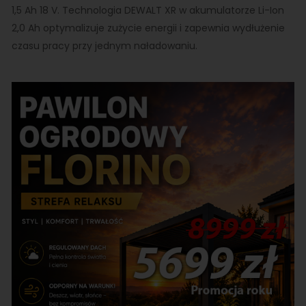
1,5 Ah 18 V. Technologia DEWALT XR w akumulatorze Li-Ion
2,0 Ah optymalizuje zużycie energii i zapewnia wydłużenie
czasu pracy przy jednym naładowaniu.