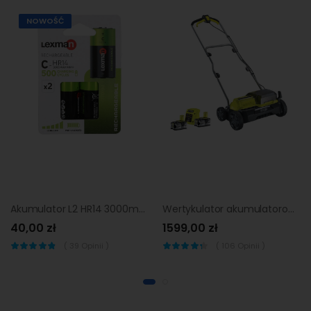
NOWOŚĆ
Akumulator L2 HR14 3000mAh 2 szt. LEXMAN
Wertykulator akumulatorowy 18V 2x4AH 35 cm Ryobi
40,00 zł
1599,00 zł
(
39
Opinii )
(
106
Opinii )