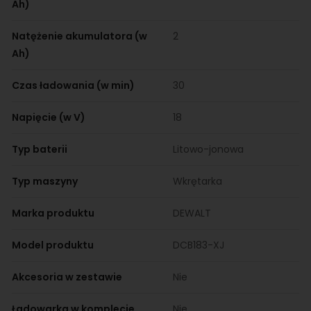
Ah)
Natężenie akumulatora (w
2
Ah)
Czas ładowania (w min)
30
Napięcie (w V)
18
Typ baterii
Litowo-jonowa
Typ maszyny
Wkrętarka
Marka produktu
DEWALT
Model produktu
DCB183-XJ
Akcesoria w zestawie
Nie
Ładowarka w komplecie
Nie