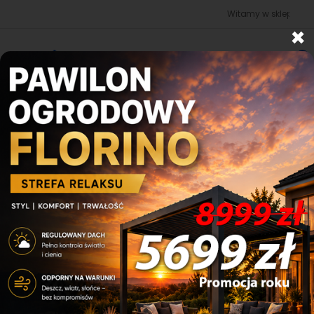
Witamy w sklepie budowano 
×
0