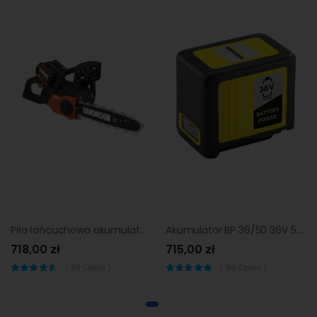
Piła łańcuchowa akumulatorowa WG381E Worx
Akumulator BP 36/50 36V 5.0Ah KARCHER
718,00 zł
715,00 zł
(
59
Opinii )
(
86
Opinii )