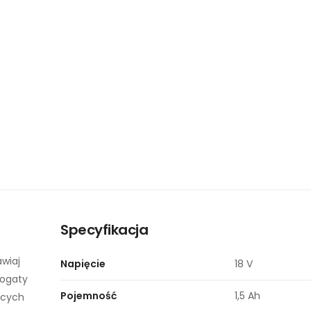
Specyfikacja
awiaj
Napięcie
18 V
bogaty
Pojemność
1,5 Ah
ących