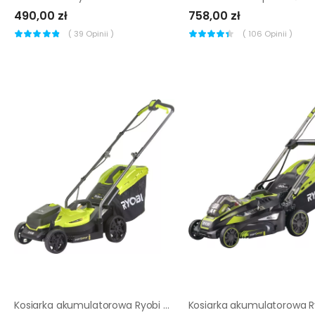
490,00 zł
758,00 zł
(
39
Opinii )
(
106
Opinii )
Kosiarka akumulatorowa Ryobi RLM18X33B40 ▷