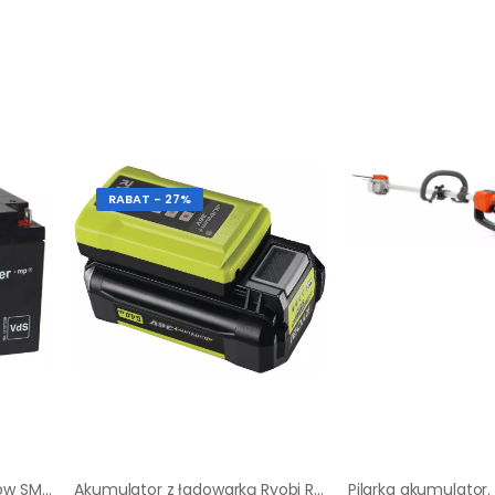
RABAT - 27%
Akumulator do podnośników SM-600 Probst 12V/26Ah
Akumulator z ładowarką Ryobi RY36BC17A-140