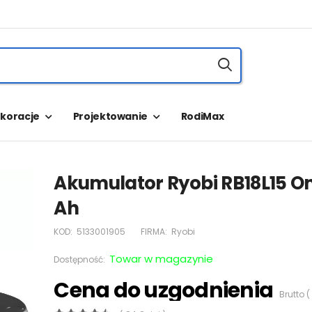
koracje
Projektowanie
RodiMax
Akumulator Ryobi RB18L15 On
Ah
KOD:
5133001905
FIRMA:
Ryobi
Towar w magazynie
Dostępność:
Cena do uzgodnienia
Brutto (