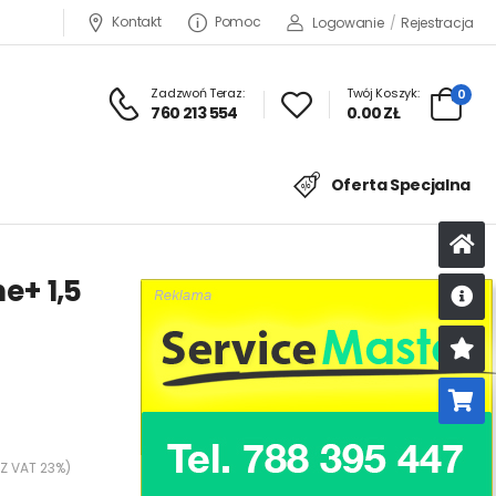
Kontakt
Pomoc
Logowanie
/
Rejestracja
Zadzwoń Teraz:
Twój Koszyk:
0
760 213 554
0.00 ZŁ
Oferta Specjalna
e+ 1,5
U
K
 Z VAT 23%)