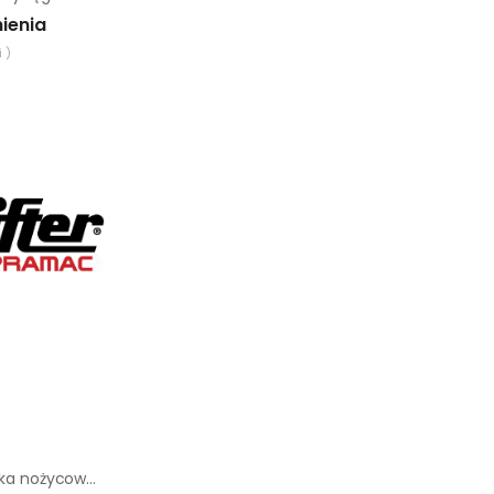
ienia
 )
Akumulator do wózka nożycowego Pramac HX10 E