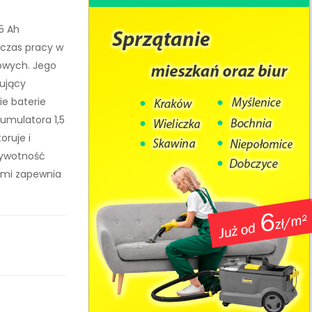
5 Ah
 czas pracy w
owych. Jego
zujący
ie baterie
umulatora 1,5
oruje i
żywotność
ami zapewnia