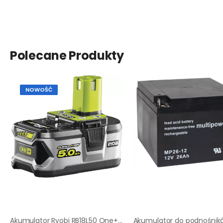
Polecane Produkty
NOWOŚĆ
Akumulator Ryobi RB18L50 One+ 5 Ah |