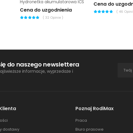
Hydronetka akumulatorowa ICS
Cena do uzgodn
Cena do uzgodnienia
(
46
Opinii
(
32
Opinie )
się do naszego newslettera
ajświeższe informacje, wyprzedaże i
Klienta
Poznaj RodiMax
ości
Praca
ty dostawy
Biuro prasowe