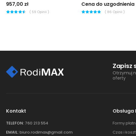
957,00 zł
Cena do uzgodnienia
(
59
Opinii )
(
86
Opinii )
Zapisz 
Otrzymuj n
oferty
Kontakt
Obsługa 
TELEFON:
760 213 554
Formy płatn
EMAIL:
biuro.rodimax@gmail.com
Czas i kosz