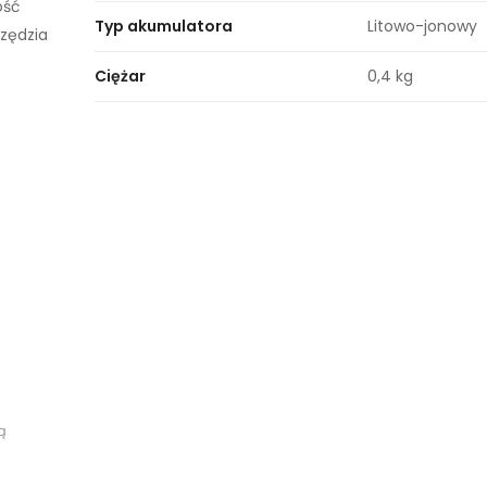
ość
Typ akumulatora
Litowo-jonowy
rzędzia
Ciężar
0,4 kg
ą