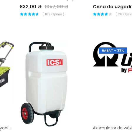
832,00 zł
1057,00 zł
Cena do uzgodn
(
102
Opinie )
(
26
Opinii
RABAT - 33%
Kosiarka akumulatorowa Ryobi RLM36X41H-50P |