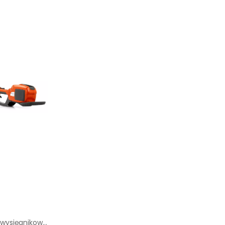
Pilarka akumulator. wysięgnikowa Husqvarna 530iPX