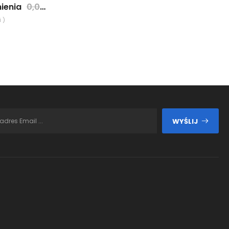
ienia
0,00 zł
 )
WYŚLIJ