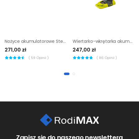
Nożyce akumulatorowe Sterwins Solo 20V 50cm na wysięgniku
Wiertarko-wkrętarka akumulatorowa Ryobi One+ RAD1801 18V
271,00 zł
247,00 zł
(
59
Opinii )
(
86
Opinii )
Zapisz się do naszego newslettera