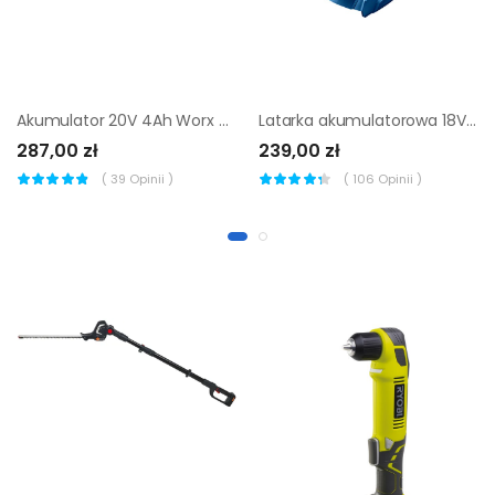
Akumulator 20V 4Ah Worx Pro WA3014
Latarka akumulatorowa 18V 0AK GLI18V-300 BOSCH PROFESSIONAL
287,00 zł
239,00 zł
(
39
Opinii )
(
106
Opinii )