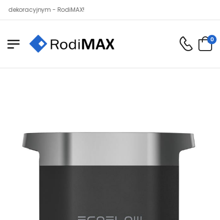
ekoracyjnym - RodiMAX!
0