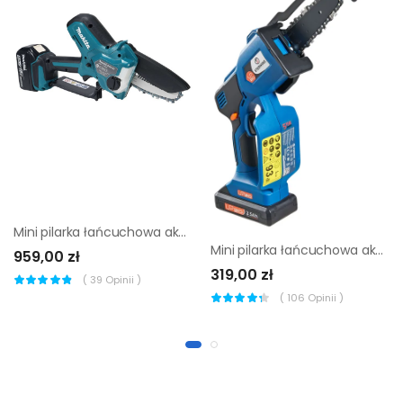
Mini pilarka łańcuchowa akumulatorowa DUC101SF01 Makita
Mini pilarka łańcuchowa akumulatorowa 20VMS2-12.1A Sterwins
959,00 zł
319,00 zł
(
39
Opinii )
(
106
Opinii )