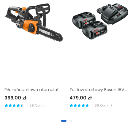
Piła łańcuchowa akumulatorowa Worx 20V 25cm
Zestaw startowy Bosch 18V 2 akumulatory 2,5 Ah + ładowarka AL 1830 CV
399,00 zł
479,00 zł
(
59
Opinii )
(
86
Opinii )