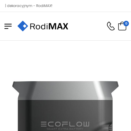
koracyjnym - RodiMAX!
0