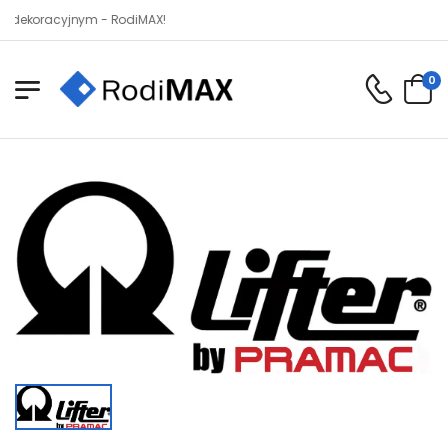
koracyjnym - RodiMAX!
0