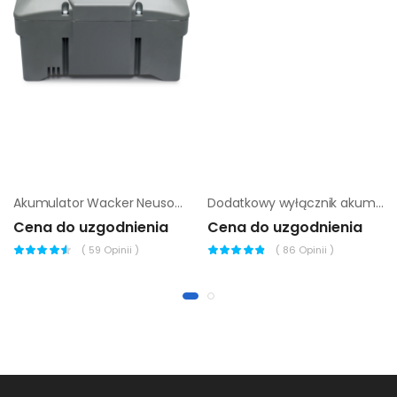
Akumulator Wacker Neuson BP1000
Dodatkowy wyłącznik akumulatora Ammann ARX i ARP
Cena do uzgodnienia
Cena do uzgodnienia
(
59
Opinii )
(
86
Opinii )