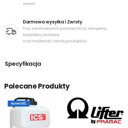
serwis.
Darmowa wysyłka i Zwroty
Przy zamówieniach powyżej 100 zł, oferujemy
bezpłatną dostawę
oraz możliwość zwrotu produktów.
Specyfikacja
Polecane Produkty
NOWOŚĆ