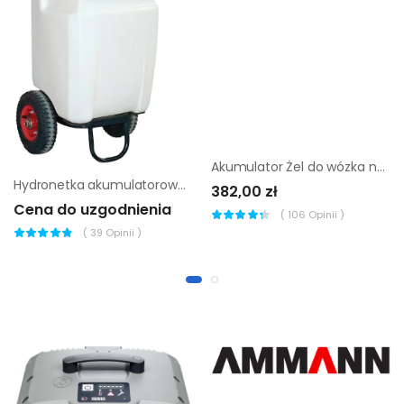
Akumulator Żel do wózka nożycowego Pramac HX10 E
Hydronetka akumulatorowa ICS
382,00 zł
Cena do uzgodnienia
(
106
Opinii )
(
39
Opinii )