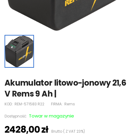
Akumulator litowo-jonowy 21,6
V Rems 9 Ah |
KOD:
REM-571583 R22
FIRMA:
Rems
Towar w magazynie
Dostępność:
2428,00 zł
Brutto ( Z VAT 23%)