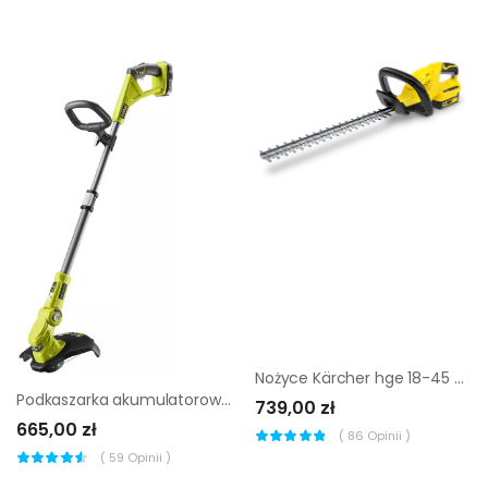
Nożyce Kärcher hge 18-45 battery +akumulator 2,5Ah |
Podkaszarka akumulatorowa Ryobi RLT183222S |
739,00 zł
665,00 zł
(
86
Opinii )
(
59
Opinii )