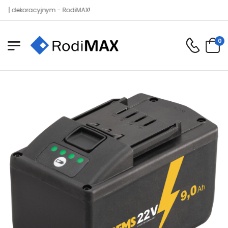
ekoracyjnym - RodiMAX!
0