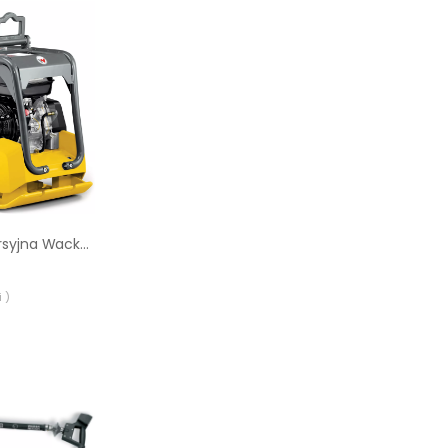
Zagęszczarka rewersyjna Wacker Neuson BPU 3050 A
 )