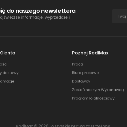
się do naszego newslettera
ajświeższe informacje, wyprzedaże i
Klienta
Poznaj RodiMax
ości
Praca
ty dostawy
Biuro prasowe
klamacje
Dostawcy
Zostań naszym Wykonawcą
Program lojalnościowy
RodiMax ©
2026
. Wszystkie prawa zastrzeżone.