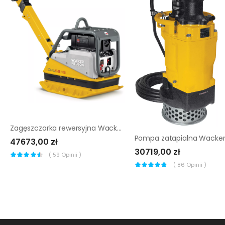
Zagęszczarka rewersyjna Wacker Neuson DPU 5545 Heh
47673,00 zł
30719,00 zł
(
59
Opinii )
(
86
Opinii )