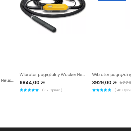
Wibrator pogrążalny Wacker Neuson IRFU 58/230/5 gv
Pompa zatapialna Wacker Neuson PS4 11003HH
6844,00 zł
3929,00 zł
5226
(
32
Opinie )
(
46
Opinii