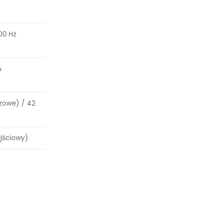
00 Hz
A
zowe) / 42
yjściowy)