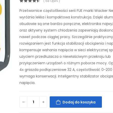
( 68 Opini )
Przetwornice częstotliwości serii FUE marki Wacker N
wyróżnia lekka i kompaktowa konstrukcja. Dzięki alum
obudowie są one bardzo poręczne, elektronika najwyż
oraz aktywny system chłodzenia zapewniają doskon
nawet podczas ciągłej pracy. Szczególnie praktycz
rozwiązaniem jest funkcja stabilizacji obciążenia i nap
kompensuje wahania napięcia w sieci elektrycznej
użyciem przedłużacza o niewłaściwym przekroju lub
przyłączeniem urządzeń o różnym poborze mocy. Opi
4x gniazda podłączeniowe 32 A, częstotliwość 0-200 H
wymaga konserwacji. Inteligentny stabilizator obciąże
napięcia.
Dodaj do koszyka