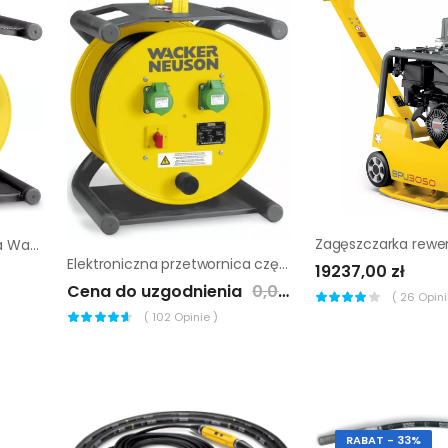
Elektroniczna przetwornica Wacker Neuson FUE 2/042/200W
Elektroniczna przetwornica częstotliwości Wacker Neuson KTU 2
19237,00 zł
Cena do uzgodnienia
0,00 zł
(
26
Opinii
(
102
Opinie )
RABAT - 33%