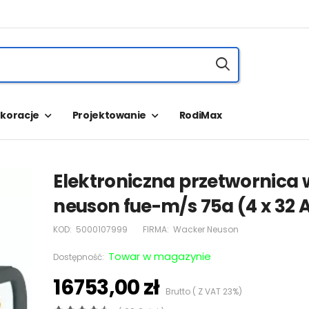
koracje
Projektowanie
RodiMax
Elektroniczna przetwornica
neuson fue-m/s 75a (4 x 32 
KOD:
5000107999
FIRMA:
Wacker Neuson
Towar w magazynie
Dostępność:
16753,00 zł
Brutto ( Z VAT 23%)