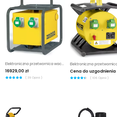
Elektroniczna przetwornica wacker neuson fue-m/s 75a (2 x 63 A)
16929,00 zł
Cena do uzgodnienia
(
39
Opinii )
(
106
Opinii )