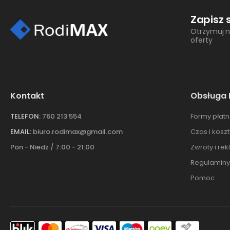
Zapisz 
Otrzymuj n
oferty
Kontakt
Obsługa 
TELEFON:
760 213 554
Formy płatn
EMAIL:
biuro.rodimax@gmail.com
Czas i kosz
Pon - Niedz / 7:00 - 21:00
Zwroty i re
Regulaminy
Pomoc