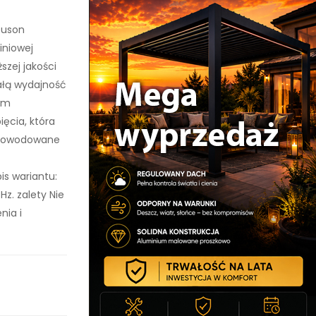
euson
iniowej
szej jakości
ałą wydajność
nym
ięcia, która
 spowodowane
s wariantu:
z. zalety Nie
nia i