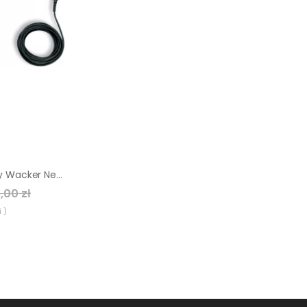
Wibrator pogrążalny Wacker Neuson IRSEN 58/042/08 gv
,00 zł
 )