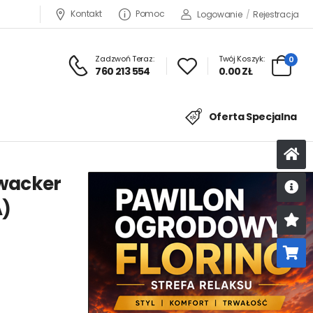
Kontakt
Pomoc
Logowanie
/
Rejestracja
Zadzwoń Teraz:
Twój Koszyk:
0
760 213 554
0.00 ZŁ
Oferta Specjalna
 wacker
A)
U
K