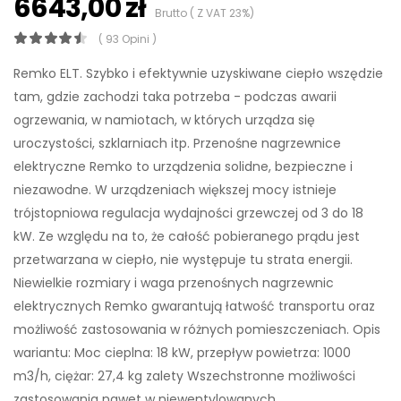
6643,00 zł
Brutto ( Z VAT 23%)
( 93 Opini )
Remko ELT. Szybko i efektywnie uzyskiwane ciepło wszędzie
tam, gdzie zachodzi taka potrzeba - podczas awarii
ogrzewania, w namiotach, w których urządza się
uroczystości, szklarniach itp. Przenośne nagrzewnice
elektryczne Remko to urządzenia solidne, bezpieczne i
niezawodne. W urządzeniach większej mocy istnieje
trójstopniowa regulacja wydajności grzewczej od 3 do 18
kW. Ze względu na to, że całość pobieranego prądu jest
przetwarzana w ciepło, nie występuje tu strata energii.
Niewielkie rozmiary i waga przenośnych nagrzewnic
elektrycznych Remko gwarantują łatwość transportu oraz
możliwość zastosowania w różnych pomieszczeniach. Opis
wariantu: Moc cieplna: 18 kW, przepływ powietrza: 1000
m3/h, ciężar: 27,4 kg zalety Wszechstronne możliwości
zastosowania nawet w niewentylowanych