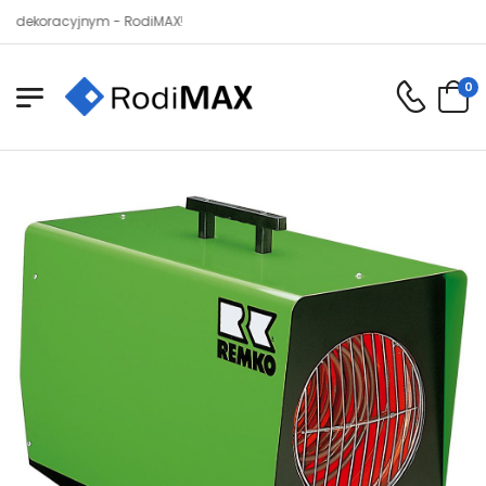
oracyjnym - RodiMAX!
0