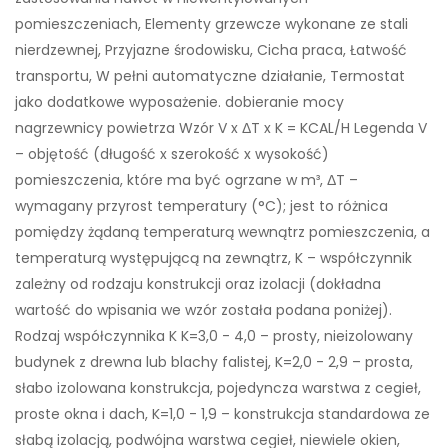
pomieszczeniach, Elementy grzewcze wykonane ze stali
nierdzewnej, Przyjazne środowisku, Cicha praca, Łatwość
transportu, W pełni automatyczne działanie, Termostat
jako dodatkowe wyposażenie. dobieranie mocy
nagrzewnicy powietrza Wzór V x ΔT x K = KCAL/H Legenda V
– objętość (długość x szerokość x wysokość)
pomieszczenia, które ma być ogrzane w m³, ΔT –
wymagany przyrost temperatury (°C); jest to różnica
pomiędzy żądaną temperaturą wewnątrz pomieszczenia, a
temperaturą występującą na zewnątrz, K – współczynnik
zależny od rodzaju konstrukcji oraz izolacji (dokładna
wartość do wpisania we wzór została podana poniżej).
Rodzaj współczynnika K K=3,0 - 4,0 – prosty, nieizolowany
budynek z drewna lub blachy falistej, K=2,0 - 2,9 – prosta,
słabo izolowana konstrukcja, pojedyncza warstwa z cegieł,
proste okna i dach, K=1,0 - 1,9 – konstrukcja standardowa ze
słabą izolacją, podwójna warstwa cegieł, niewiele okien,