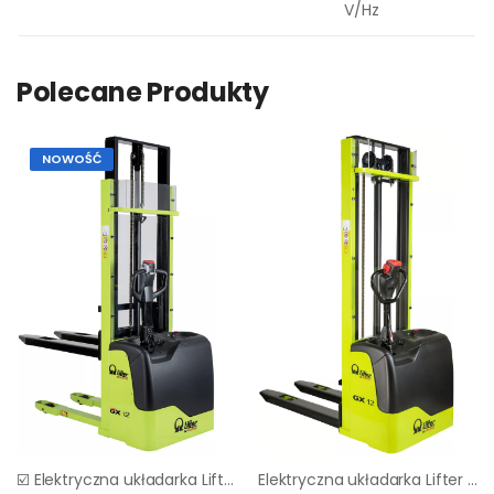
V/Hz
Polecane Produkty
NOWOŚĆ
☑️ Elektryczna układarka Lifter by Pramac Gx 12/35 Evo Agm ▷▷
Elektryczna układarka Lifter by Pramac gh 12/35 Basic 1150x560