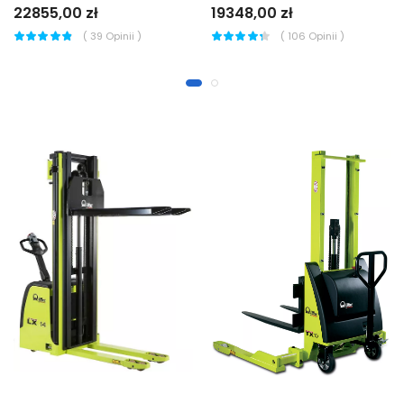
22855,00 zł
19348,00 zł
(
39
Opinii )
(
106
Opinii )