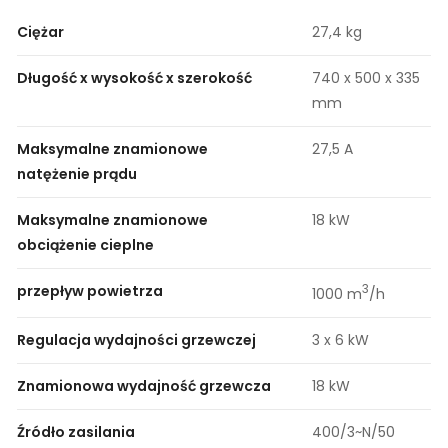
Ciężar
27,4 kg
Długość x wysokość x szerokość
740 x 500 x 335
mm
Maksymalne znamionowe
27,5 A
natężenie prądu
Maksymalne znamionowe
18 kW
obciążenie cieplne
przepływ powietrza
3
1000 m
/h
Regulacja wydajności grzewczej
3 x 6 kW
Znamionowa wydajność grzewcza
18 kW
Źródło zasilania
400/3~N/50