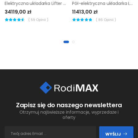
Elektryczna układarka Lifter by Pramac LX 14/45 Free Lift
Pół-elektryczna układarka Lifter by Pramac TX 10/09 1150x560
34119,00 zł
11413,00 zł
(
59
Opinii )
(
86
Opinii )
Zapisz się do naszego newslettera
Otrzymuj najświeższe informacje, wyprzedaże i
oferty
WYŚLIJ