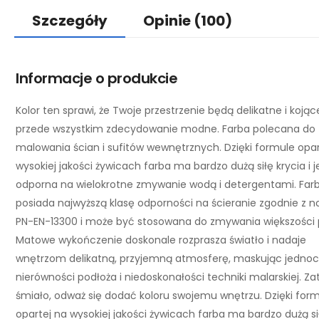
Szczegóły
Opinie
(100)
Informacje o produkcie
Kolor ten sprawi, że Twoje przestrzenie będą delikatne i kojące
przede wszystkim zdecydowanie modne. Farba polecana do
malowania ścian i sufitów wewnętrznych. Dzięki formule opar
wysokiej jakości żywicach farba ma bardzo dużą siłę krycia i j
odporna na wielokrotne zmywanie wodą i detergentami. Far
posiada najwyższą klasę odporności na ścieranie zgodnie z 
PN-EN-13300 i może być stosowana do zmywania większości 
Matowe wykończenie doskonale rozprasza światło i nadaje
wnętrzom delikatną, przyjemną atmosferę, maskując jednoc
nierówności podłoża i niedoskonałości techniki malarskiej. Z
śmiało, odważ się dodać koloru swojemu wnętrzu. Dzięki for
opartej na wysokiej jakości żywicach farba ma bardzo dużą si