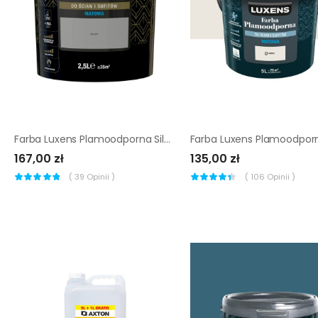
Farba Luxens Plamoodporna Silver 2.5 l
167,00 zł
135,00 zł
(
39
Opinii )
(
106
Opinii )