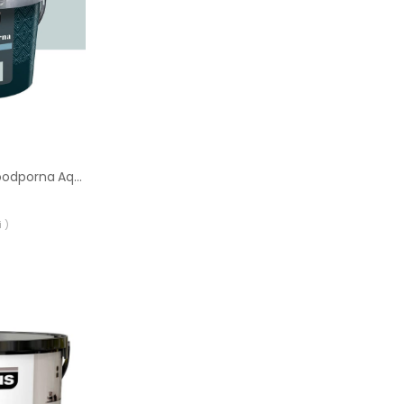
Farba Luxens Plamoodporna Aqua 6 2.5 l
 )