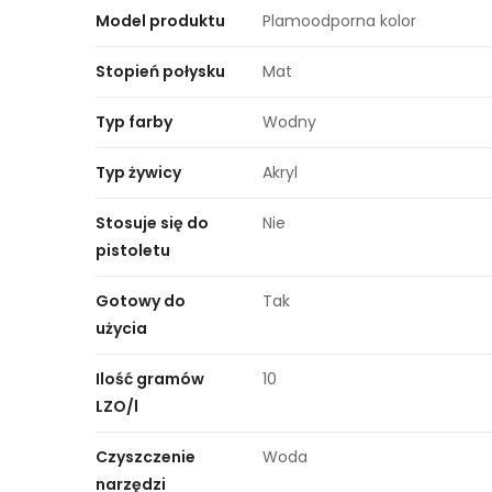
Model produktu
Plamoodporna kolor
Stopień połysku
Mat
Typ farby
Wodny
Typ żywicy
Akryl
Stosuje się do
Nie
pistoletu
Gotowy do
Tak
użycia
Ilość gramów
10
LZO/l
Czyszczenie
Woda
narzędzi