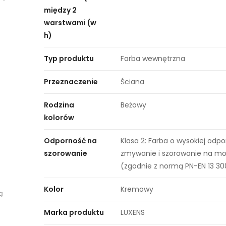
między 2
warstwami (w
h)
Typ produktu
Farba wewnętrzna
Przeznaczenie
Ściana
Rodzina
Beżowy
kolorów
Odporność na
Klasa 2: Farba o wysokiej odp
szorowanie
zmywanie i szorowanie na mo
(zgodnie z normą PN-EN 13 30
Kolor
Kremowy
ą
Marka produktu
LUXENS