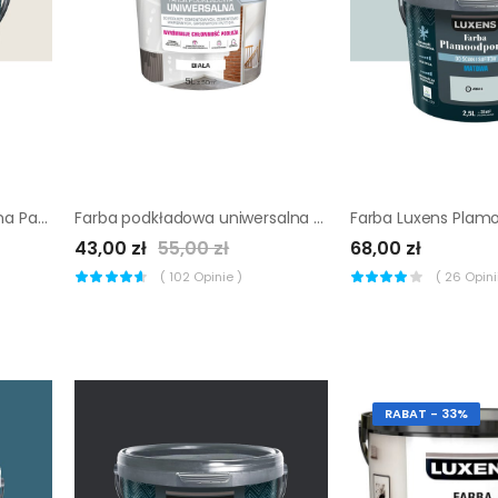
Farba Luxens Plamoodporna Paper 5 5 l
Farba podkładowa uniwersalna 5 l Luxens
43,00 zł
55,00 zł
68,00 zł
(
102
Opinie )
(
26
Opinii
RABAT - 33%