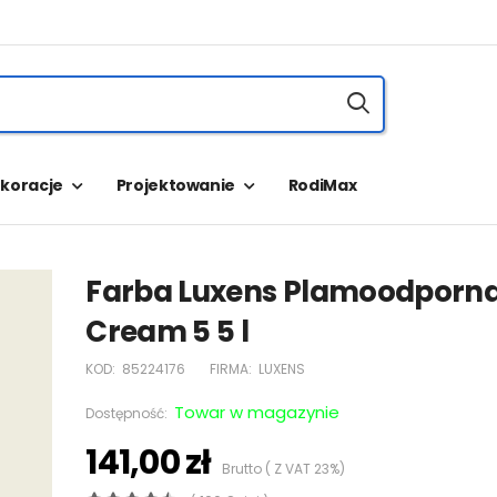
koracje
Projektowanie
RodiMax
Farba Luxens Plamoodporn
Cream 5 5 l
KOD:
85224176
FIRMA:
LUXENS
Towar w magazynie
Dostępność:
141,00 zł
Brutto ( Z VAT 23%)