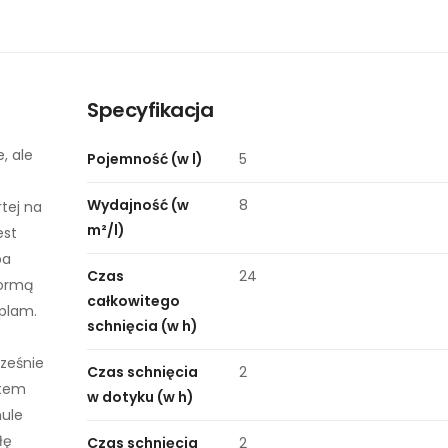
Specyfikacja
, ale
Pojemność (w l)
5
Wydajność (w
8
tej na
m²/l)
est
ba
Czas
24
normą
całkowitego
plam.
schnięcia (w h)
ześnie
Czas schnięcia
2
atem
w dotyku (w h)
mule
łę
Czas schnięcia
2