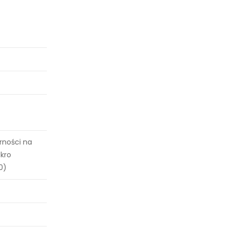
orności na
kro
0)