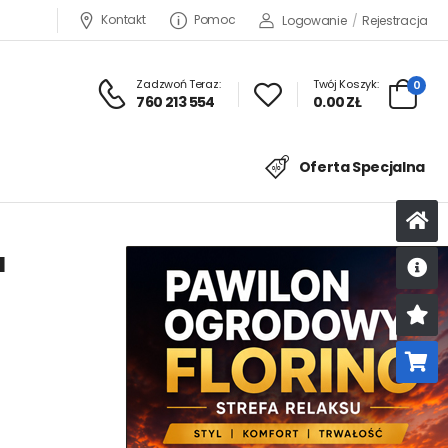
Kontakt
Pomoc
Logowanie
/
Rejestracja
Zadzwoń Teraz:
Twój Koszyk:
0
760 213 554
0.00 ZŁ
×
Oferta Specjalna
9
a
U
K