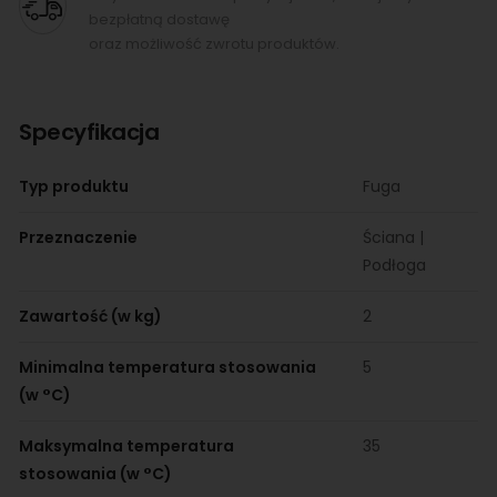
bezpłatną dostawę
oraz możliwość zwrotu produktów.
Specyfikacja
Typ produktu
Fuga
Przeznaczenie
Ściana |
Podłoga
Zawartość (w kg)
2
Minimalna temperatura stosowania
5
(w °C)
Maksymalna temperatura
35
stosowania (w °C)