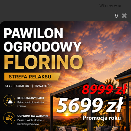
Witamy w sklepie budowan
×
8
0