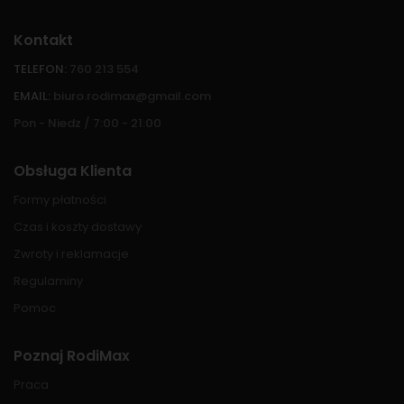
Kontakt
TELEFON:
760 213 554
EMAIL:
biuro.rodimax@gmail.com
Pon - Niedz / 7:00 - 21:00
Obsługa Klienta
Formy płatności
Czas i koszty dostawy
Zwroty i reklamacje
Regulaminy
Pomoc
Poznaj RodiMax
Praca