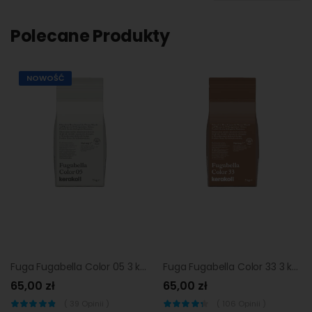
Polecane Produkty
NOWOŚĆ
Fuga Fugabella Color 05 3 kg KerakolL
Fuga Fugabella Color 33 3 kg KerakolL
65,00 zł
65,00 zł
(
39
Opinii )
(
106
Opinii )