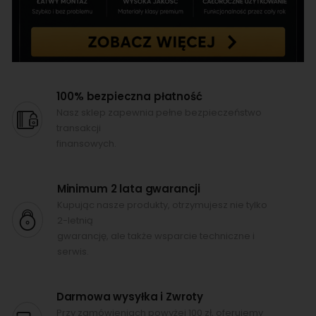
100% bezpieczna płatność
Nasz sklep zapewnia pełne bezpieczeństwo
transakcji
finansowych.
Minimum 2 lata gwarancji
Kupując nasze produkty, otrzymujesz nie tylko
2-letnią
gwarancję, ale także wsparcie techniczne i
serwis.
Darmowa wysyłka i Zwroty
Przy zamówieniach powyżej 100 zł, oferujemy