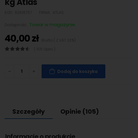
kg Atlas
KOD:
82616757
FIRMA:
ATLAS
Towar w magazynie
Dostępność:
40,00 zł
Brutto ( Z VAT 23%)
( 105 Opini )
Dodaj do koszyka
Szczegóły
Opinie
(105)
Informacje o produkcie