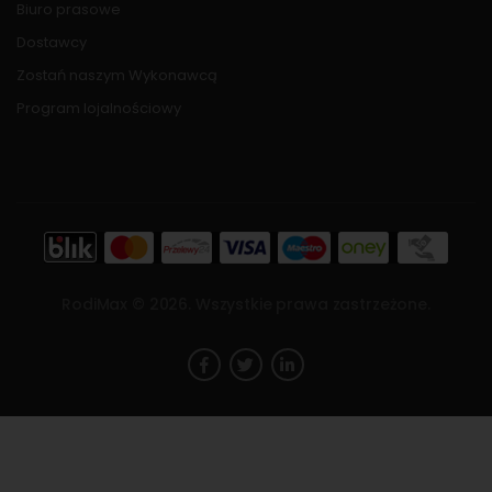
Biuro prasowe
Dostawcy
Zostań naszym Wykonawcą
Program lojalnościowy
RodiMax ©
2026
. Wszystkie prawa zastrzeżone.