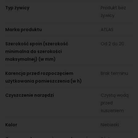
Typ żywicy
Produkt bez
żywicy
Marka produktu
ATLAS
Szerokość spoin (szerokość
Od 2 do 20
minimalna do szerokości
maksymalnej) (w mm)
Karencja przed rozpoczęciem
Brak terminu
użytkowania pomieszczenia (w h)
Czyszczenie narzędzi
Czystą wodą
przed
suszeniem
Kolor
Niebieski