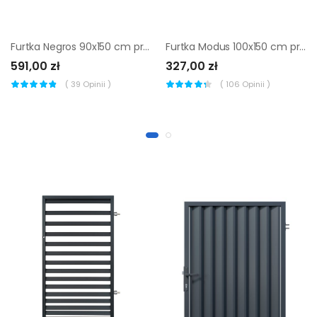
Furtka Negros 90x150 cm prawa Polbram
Furtka Modus 100x150 cm prawa antracytowa Naterial
591,00 zł
327,00 zł
(
39
Opinii )
(
106
Opinii )