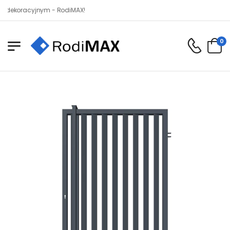
racyjnym - RodiMAX!
0