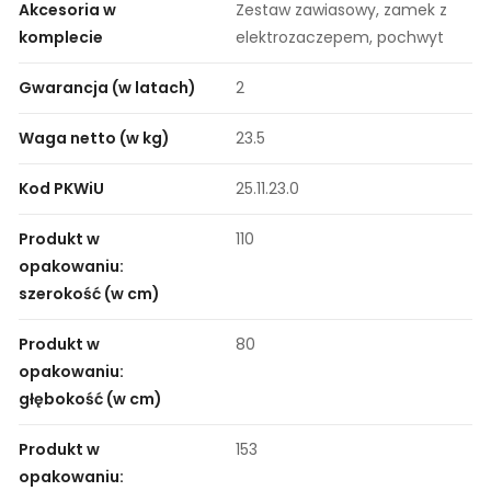
Akcesoria w
Zestaw zawiasowy, zamek z
komplecie
elektrozaczepem, pochwyt
Gwarancja (w latach)
2
Waga netto (w kg)
23.5
Kod PKWiU
25.11.23.0
Produkt w
110
opakowaniu:
szerokość (w cm)
Produkt w
80
opakowaniu:
głębokość (w cm)
Produkt w
153
opakowaniu: