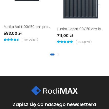
Furtka Bali II 90x150 cm prawa z elektrozaczepem Polbram
Furtka Topaz 90x150 cm lewa Polargos
583,00 zł
711,00 zł
(
59
Opinii )
(
86
Opinii )
Zapisz się do naszego newslettera