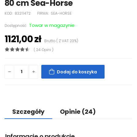
80 cm Sea-Horse
KOD:
83211472
FIRMA:
SEA-HORSE
Towar w magazynie
Dostępność:
1121,00 zł
Brutto ( Z VAT 23%)
( 24 Opini )
Dodaj do koszyka
Szczegóły
Opinie
(24)
Informacje o produkcie