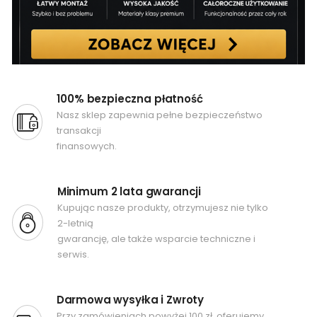
100% bezpieczna płatność
Nasz sklep zapewnia pełne bezpieczeństwo
transakcji
finansowych.
Minimum 2 lata gwarancji
Kupując nasze produkty, otrzymujesz nie tylko
2-letnią
gwarancję, ale także wsparcie techniczne i
serwis.
Darmowa wysyłka i Zwroty
Przy zamówieniach powyżej 100 zł, oferujemy