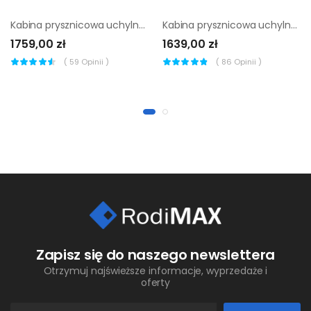
Kabina prysznicowa uchylna Capital 90 x 90 Roca
Kabina prysznicowa uchylna Ferra 80 x 80 Wellneo
1759,00 zł
1639,00 zł
(
59
Opinii )
(
86
Opinii )
Zapisz się do naszego newslettera
Otrzymuj najświeższe informacje, wyprzedaże i
oferty