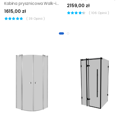
Kabina prysznicowa Walk-in INC z osłonką 140 x 200 Sealskin
2159,00 zł
1615,00 zł
(
106
Opinii )
(
39
Opinii )