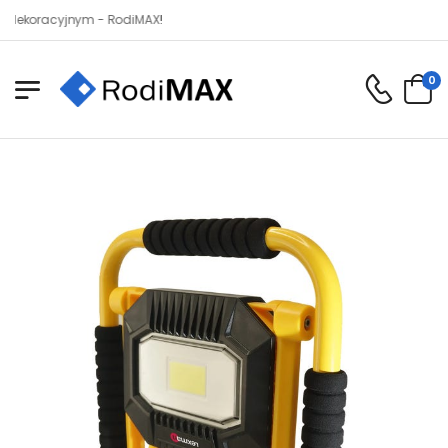
oracyjnym - RodiMAX!
0