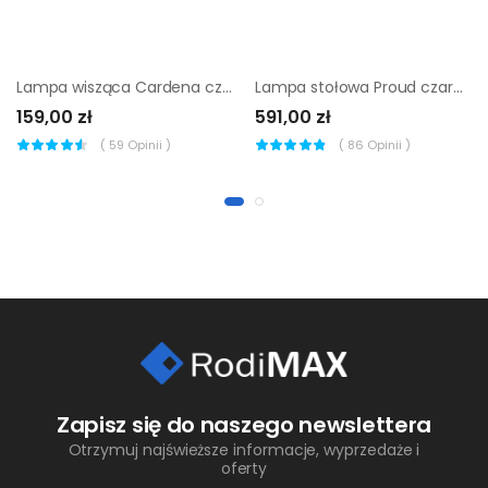
Lampa wisząca Cardena czarno-złota E27 Italux
Lampa stołowa Proud czarna E27 MARKSLOJD
159,00 zł
591,00 zł
(
59
Opinii )
(
86
Opinii )
Zapisz się do naszego newslettera
Otrzymuj najświeższe informacje, wyprzedaże i
oferty