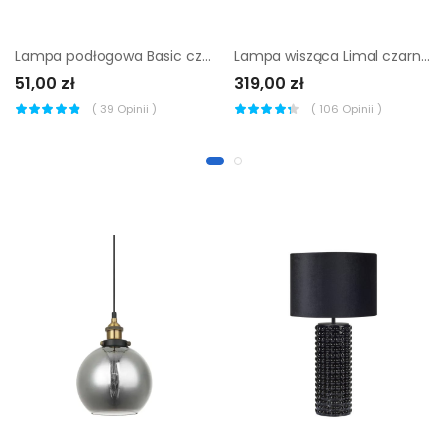
Lampa podłogowa Basic czarna E27
Lampa wisząca Limal czarna 5 x E14 Tk Lighting
51,00 zł
319,00 zł
(
39
Opinii )
(
106
Opinii )