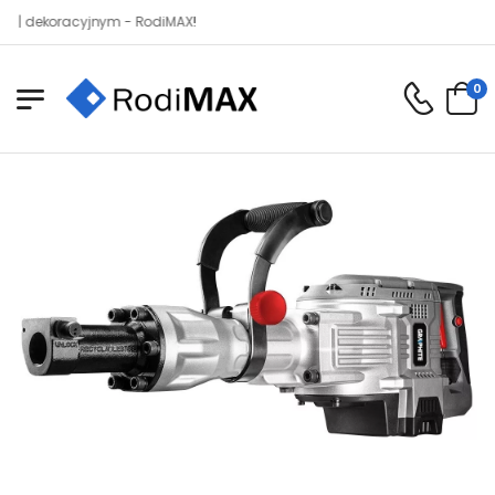
ekoracyjnym - RodiMAX!
0