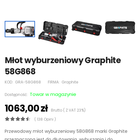
Młot wyburzeniowy Graphite
58G868
KOD:
GRA-58G868
FIRMA:
Graphite
Towar w magazynie
Dostępność:
1063,00 zł
Brutto ( Z VAT 23%)
( 138 Opini )
Przewodowy młot wyburzeniowy 58G868 marki Graphite
przeznaczona jest do dłutowania, wyburzania i do