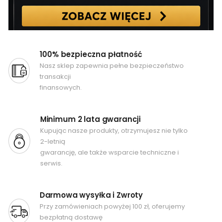
100% bezpieczna płatność
Nasz sklep zapewnia pełne bezpieczeństwo
transakcji
finansowych.
Minimum 2 lata gwarancji
Kupując nasze produkty, otrzymujesz nie tylko
2-letnią
gwarancję, ale także wsparcie techniczne i
serwis.
Darmowa wysyłka i Zwroty
Przy zamówieniach powyżej 100 zł, oferujemy
bezpłatną dostawę