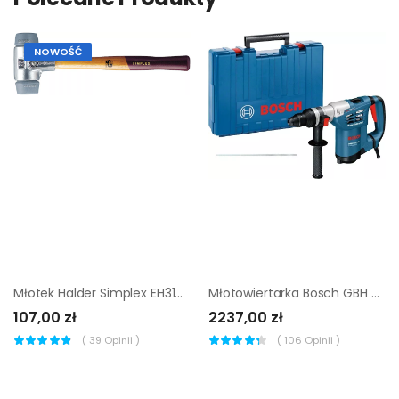
NOWOŚĆ
Młotek Halder Simplex EH3103 30 mm średnio-twardy elastomer
Młotowiertarka Bosch GBH 4-32 DFR Professional |
107,00 zł
2237,00 zł
(
39
Opinii )
(
106
Opinii )