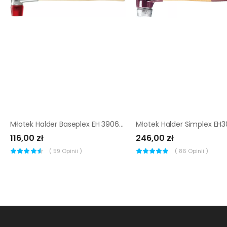
Młotek Halder Baseplex EH 3906 50 mm (końcówki polimerowe)
116,00 zł
246,00 zł
(
59
Opinii )
(
86
Opinii )