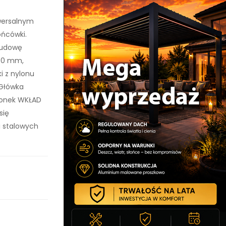
iwersalnym
ońcówki.
budowę
 50 mm,
i z nylonu
 Główka
zonek WKŁAD
się
i stalowych