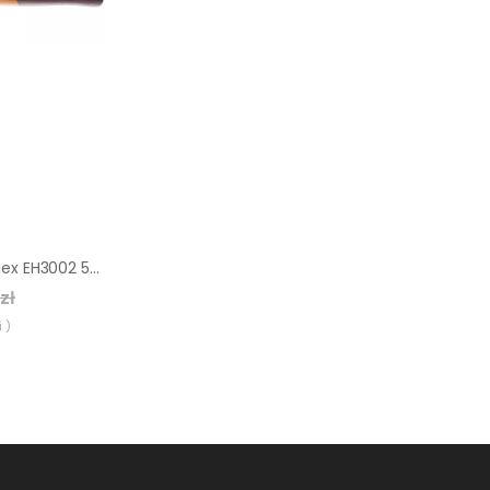
Młotek Halder Simplex EH3002 50 mm (średnio-twarda guma)
zł
 )