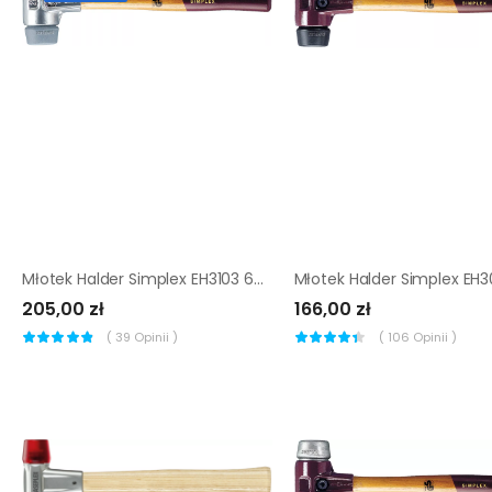
Młotek Halder Simplex EH3103 60 mm średnio-twardy elastomer
205,00 zł
166,00 zł
(
39
Opinii )
(
106
Opinii )