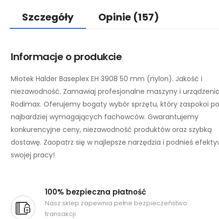
Szczegóły
Opinie
(157)
Informacje o produkcie
Młotek Halder Baseplex EH 3908 50 mm (nylon). Jakość i
niezawodność. Zamawiaj profesjonalne maszyny i urządzeni
Rodimax. Oferujemy bogaty wybór sprzętu, który zaspokoi p
najbardziej wymagających fachowców. Gwarantujemy
konkurencyjne ceny, niezawodność produktów oraz szybką
dostawę. Zaopatrz się w najlepsze narzędzia i podnieś efekt
swojej pracy!
100% bezpieczna płatność
Nasz sklep zapewnia pełne bezpieczeństwo
transakcji