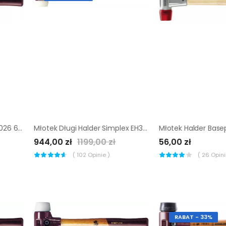
Młotek Halder Simplex EH3026 60 mm (plastik + gumy)
Młotek Długi Halder Simplex EH3007 125 mm (superplastik)
944,00 zł
1199,00 zł
56,00 zł
(
102
Opinie )
(
26
Opinii
RABAT - 33%