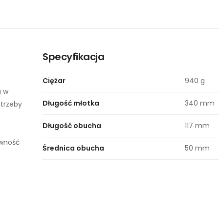
Specyfikacja
Ciężar
940 g
a w
Długość młotka
340 mm
otrzeby
Długość obucha
117 mm
ywność
Średnica obucha
50 mm