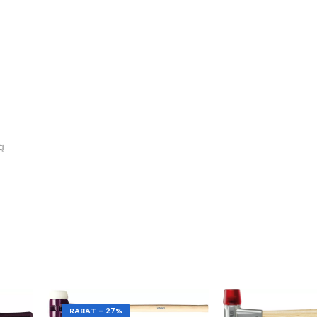
ą
RABAT - 27%