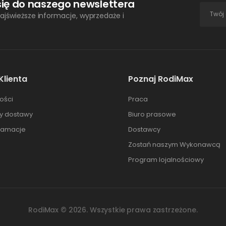
się do naszego newslettera
ajświeższe informacje, wyprzedaże i
Klienta
Poznaj RodiMax
ości
Praca
ty dostawy
Biuro prasowe
klamacje
Dostawcy
Zostań naszym Wykonawcą
Program lojalnościowy
RodiMax ©
2026
. Wszystkie prawa zastrzeżone.