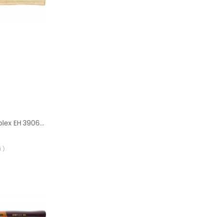
Młotek Halder Baseplex EH 3906 30 mm (końcówki polimerowe)
 )