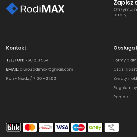
Zapisz 
Otrzymuj n
oferty
Kontakt
Obsługa 
TELEFON:
760 213 554
Formy płatn
EMAIL:
biuro.rodimax@gmail.com
Czas i kosz
Pon - Niedz / 7:00 - 21:00
Zwroty i re
Regulaminy
Pomoc