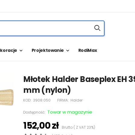
koracje
Projektowanie
RodiMax
Młotek Halder Baseplex EH 3
mm (nylon)
KOD:
3908.050
FIRMA:
Halder
Towar w magazynie
Dostępność:
152,00 zł
Brutto ( Z VAT 23%)