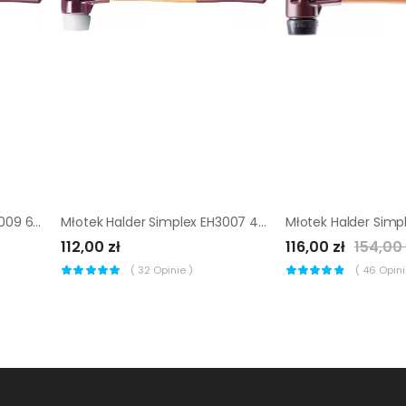
Młotek Halder Simplex EH3009 60 mm (aluminium)
Młotek Halder Simplex EH3007 40 mm (super plastik)
112,00 zł
116,00 zł
154,00 
(
32
Opinie )
(
46
Opinii