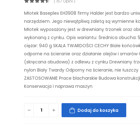
( 157 Opini )
Młotek Baseplex EH3908 firmy Halder jest bardzo un
narzędziem. Jego niewątpliwą zaletą są wymienne k
Młotek wyposażony jest w drewniany trzonek oraz o
wykonaną z cynku. Opis wariantu: Średnica obucha:
ciężar: 940 g SKALA TWARDOŚCI CECHY Białe końcówk
odporne na ścieranie oraz działanie olejów i smarów
(skręcana obudowa) z odlewu z cynku Drewniany tr
nylon Biały Twardy Odporny na ścieranie, nie łuszczy 
ZASTOSOWANIE Prace blacharskie Budowa konstrukcj
Konserwacja i naprawa maszyn
Dodaj do koszyka