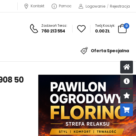
Kontakt
Pomoc
Logowanie
/
Rejestracja
Zadzwoń Teraz:
Twój Koszyk:
0
760 213 554
0.00 ZŁ
Oferta Specjalna
908 50
U
K