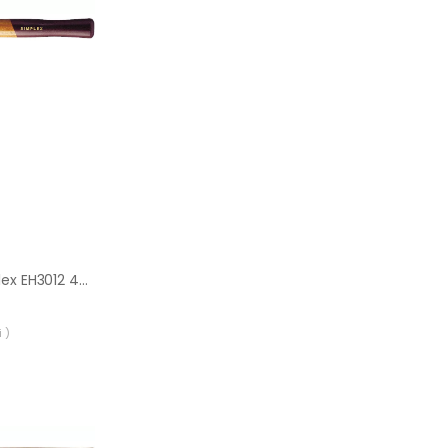
Młotek Halder Simplex EH3012 40 mm (elastomer + guma)
 )