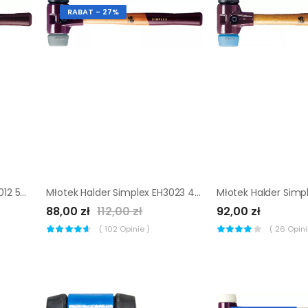
RABAT - 27%
Młotek Halder Simplex EH3012 50 mm (elastomer + gumy)
Młotek Halder Simplex EH3023 40 mm (elastomer + gumy)
88,00 zł
112,00 zł
92,00 zł
(
102
Opinie )
(
26
Opinii