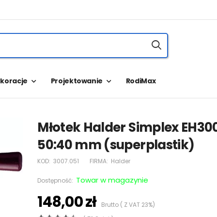
koracje
Projektowanie
RodiMax
Młotek Halder Simplex EH30
50:40 mm (superplastik)
KOD:
3007.051
FIRMA:
Halder
Towar w magazynie
Dostępność:
148,00 zł
Brutto ( Z VAT 23%)