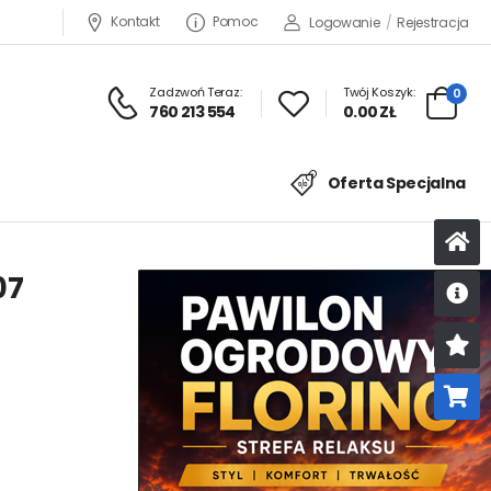
Kontakt
Pomoc
Logowanie
/
Rejestracja
Zadzwoń Teraz:
Twój Koszyk:
0
760 213 554
0.00 ZŁ
Oferta Specjalna
07
U
K