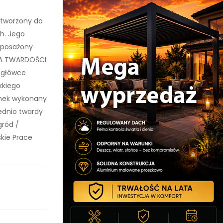
 stworzony do
ch. Jego
yposażony
ALA TWARDOŚCI
 główce
kkiego
onek wykonany
rednio twardy
ród /
skie Prace