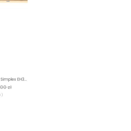
Młotek Długi Halder Simplex EH3007 140 mm (superplastik)
00 zł
 )