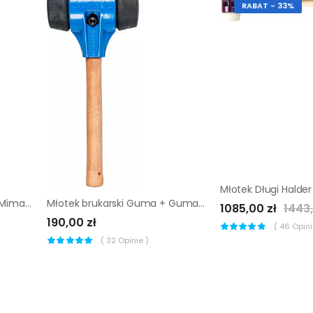
RABAT - 33%
Młotek brukarski gumowy Mimal MBM02
Młotek brukarski Guma + Guma Mimal MBM05
1085,00 zł
1443,
190,00 zł
(
46
Opinii
(
32
Opinie )