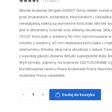
( 51 Opini )
Młotek brukarski Simplex EH3007 firmy Halder został
prac brukarskich, stolarskich, blacharskich i ciesielski
niewątpliwą zaletą są wymienne końcówki. Młotek w
jest w drewniany trzonek oraz żeliwną obudowę. SK
CECHY Końcówki o średnicy 50 mm zamontowane w
młotka o średnicy 40 mm Niebieska końcówka z mię
elastomeru Główka, skręcana obudowa z żeliwa Trz
z wysokiej jakości drewna WKŁAD superplastik Biały Ś
Wytrzymały, odporny na ścieranie ZASTOSOWANIE Og
kształtowanie terenu Prace brukarskie Prace blachar
stolarskie Prace ciesielskie
Dodaj do koszyka