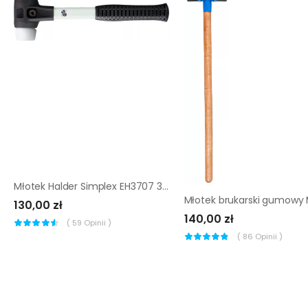
Młotek Halder Simplex EH3707 30 mm (super plastik)
130,00 zł
140,00 zł
(
59
Opinii )
(
86
Opinii )