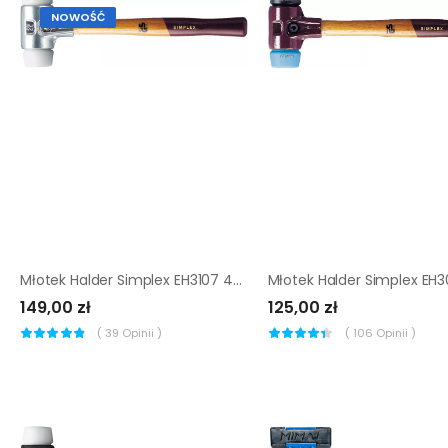
NOWOŚĆ
Młotek Halder Simplex EH3107 40 mm (super plastik)
149,00 zł
125,00 zł
(
39
Opinii )
(
106
Opinii )