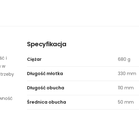
Specyfikacja
ść i
Ciężar
680 g
a w
Długość młotka
330 mm
otrzeby
Długość obucha
110 mm
ywność
Średnica obucha
50 mm