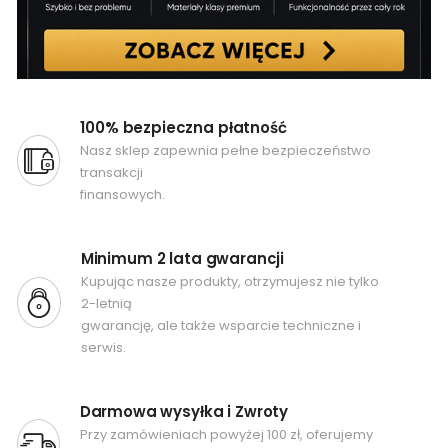
100% bezpieczna płatność
Nasz sklep zapewnia pełne bezpieczeństwo
transakcji
finansowych.
Minimum 2 lata gwarancji
Kupując nasze produkty, otrzymujesz nie tylko
2-letnią
gwarancję, ale także wsparcie techniczne i
serwis.
Darmowa wysyłka i Zwroty
Przy zamówieniach powyżej 100 zł, oferujemy