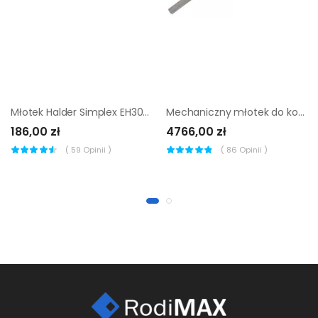
Młotek Halder Simplex EH3089 50 mm (nylon + aluminium)
Mechaniczny młotek do kontroli betonu MBPH Dr. Schulze
186,00 zł
4766,00 zł
(
59
Opinii )
(
86
Opinii )