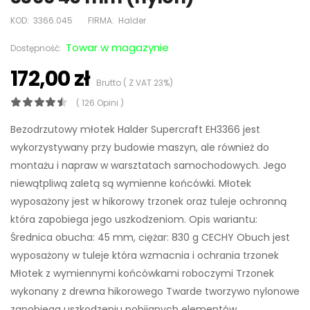
KOD:
3366.045
FIRMA:
Halder
Towar w magazynie
Dostępność:
172,00 zł
Brutto ( Z VAT 23%)
( 126 Opini )
Bezodrzutowy młotek Halder Supercraft EH3366 jest
wykorzystywany przy budowie maszyn, ale również do
montażu i napraw w warsztatach samochodowych. Jego
niewątpliwą zaletą są wymienne końcówki. Młotek
wyposażony jest w hikorowy trzonek oraz tuleje ochronną
która zapobiega jego uszkodzeniom. Opis wariantu:
Średnica obucha: 45 mm, ciężar: 830 g CECHY Obuch jest
wyposażony w tuleje która wzmacnia i ochrania trzonek
Młotek z wymiennymi końcówkami roboczymi Trzonek
wykonany z drewna hikorowego Twarde tworzywo nylonowe
zapobiega uszkodzeniu pobijanych elementów,