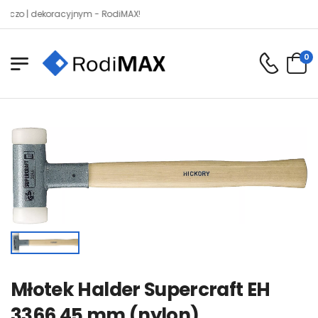
 | dekoracyjnym - RodiMAX!
0
Młotek Halder Supercraft EH
3366 45 mm (nylon)