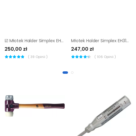
☑️ Młotek Halder Simplex EH3002 80 mm (średnio-twarda guma) ▷▷
Młotek Halder Simplex EH3107 60 mm (super plastik)
250,00 zł
247,00 zł
(
39
Opinii )
(
106
Opinii )