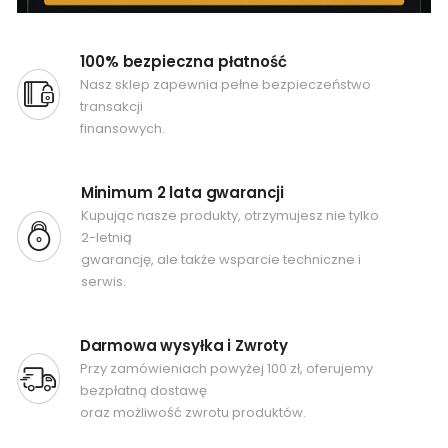
100% bezpieczna płatność
Nasz sklep zapewnia pełne bezpieczeństwo
transakcji
finansowych.
Minimum 2 lata gwarancji
Kupując nasze produkty, otrzymujesz nie tylko
2-letnią
gwarancję, ale także wsparcie techniczne i
serwis.
Darmowa wysyłka i Zwroty
Przy zamówieniach powyżej 100 zł, oferujemy
bezpłatną dostawę
oraz możliwość zwrotu produktów.