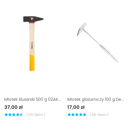
Młotek ślusarski 500 g 02A405 Topex
Młotek glazurniczy 100 g Dexter
37,00 zł
17,00 zł
(
59
Opinii )
(
86
Opinii )