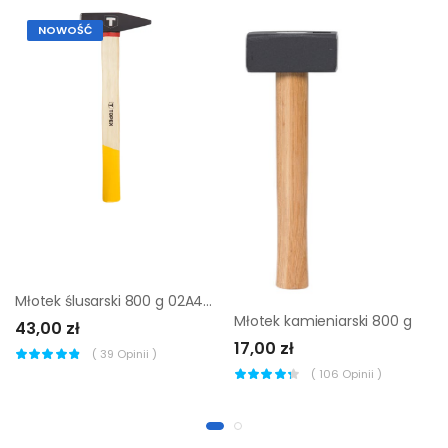
NOWOŚĆ
Młotek ślusarski 800 g 02A408 Topex
Młotek kamieniarski 800 g
43,00 zł
17,00 zł
(
39
Opinii )
(
106
Opinii )