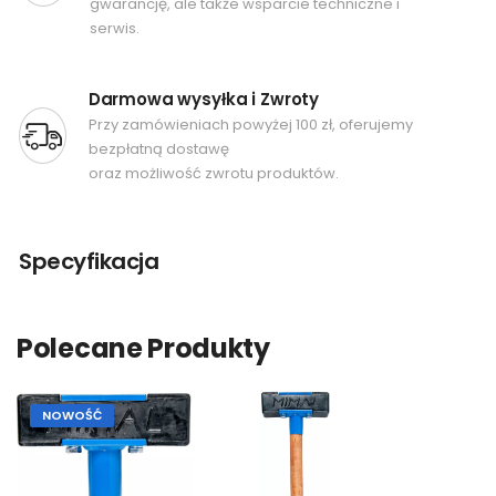
gwarancję, ale także wsparcie techniczne i
serwis.
Darmowa wysyłka i Zwroty
Przy zamówieniach powyżej 100 zł, oferujemy
bezpłatną dostawę
oraz możliwość zwrotu produktów.
Specyfikacja
Polecane Produkty
NOWOŚĆ