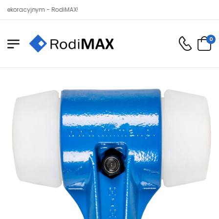
racyjnym - RodiMAX!
0