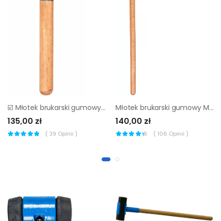
☑️ Młotek brukarski gumowy Mimal MBM01 ▷▷
Młotek brukarski gumowy Mimal MBM02
135,00 zł
140,00 zł
(
39
Opinii )
(
106
Opinii )