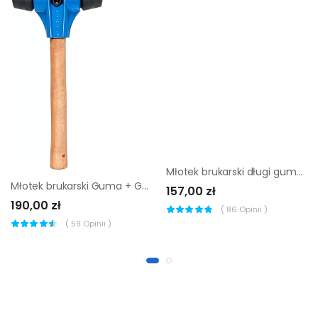
Młotek brukarski długi gumowy Jazon MGD
Młotek brukarski Guma + Guma Mimal MBM05
157,00 zł
190,00 zł
(
86
Opinii )
(
59
Opinii )