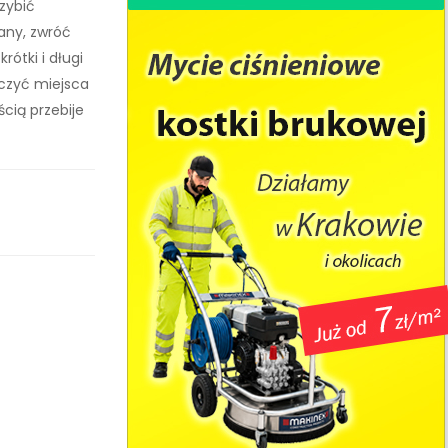
rzybić
iany, zwróć
rótki i długi
aczyć miejsca
cią przebije