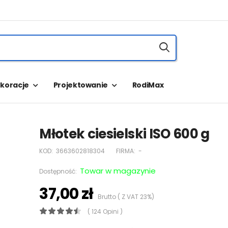
koracje
Projektowanie
RodiMax
Młotek ciesielski ISO 600 g
KOD:
3663602818304
FIRMA:
-
Towar w magazynie
Dostępność:
37,00 zł
Brutto ( Z VAT 23%)
( 124 Opini )