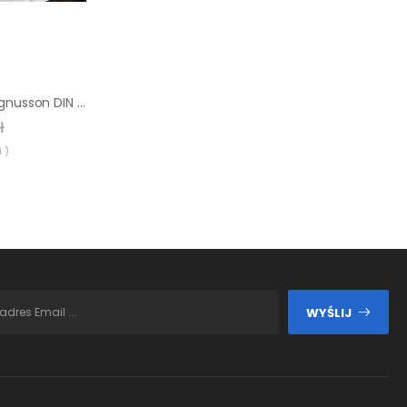
Młotek ślusarski Magnusson DIN 500 g
ł
 )
WYŚLIJ