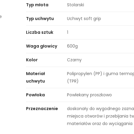
Typ młota
Stolarski
e
Typ uchwytu
Uchwyt soft grip
Liczba sztuk
1
Waga głowicy
600g
Kolor
Czarny
Materiał
Polipropylen (PP) i guma termo
uchwytu
(TPR)
Powłoka
Powlekany proszkowo
Przeznaczenie
doskonały do wygodnego zazna
miejsca otworów i przebijania 
materiałów oraz do wyciągania