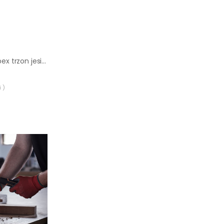
Młotek ślusarski Topex trzon jesionowy 100 g
 )