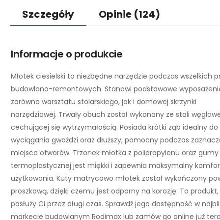
Szczegóły
Opinie
(124)
Informacje o produkcie
Młotek ciesielski to niezbędne narzędzie podczas wszelkich p
budowlano-remontowych. Stanowi podstawowe wyposażeni
zarówno warsztatu stolarskiego, jak i domowej skrzynki
narzędziowej. Trwały obuch został wykonany ze stali węglowe
cechującej się wytrzymałością. Posiada krótki ząb idealny do
wyciągania gwoździ oraz dłuższy, pomocny podczas zaznacz
miejsca otworów. Trzonek młotka z polipropylenu oraz gumy
termoplastycznej jest miękki i zapewnia maksymalny komfor
użytkowania. Kuty matrycowo młotek został wykończony po
proszkową, dzięki czemu jest odporny na korozję. To produkt,
posłuży Ci przez długi czas. Sprawdź jego dostępność w najbl
markecie budowlanym Rodimax lub zamów go online już tera