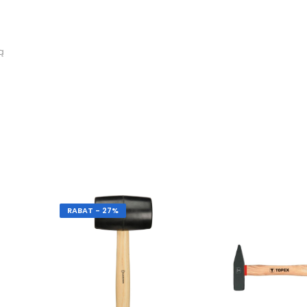
ą
RABAT - 27%