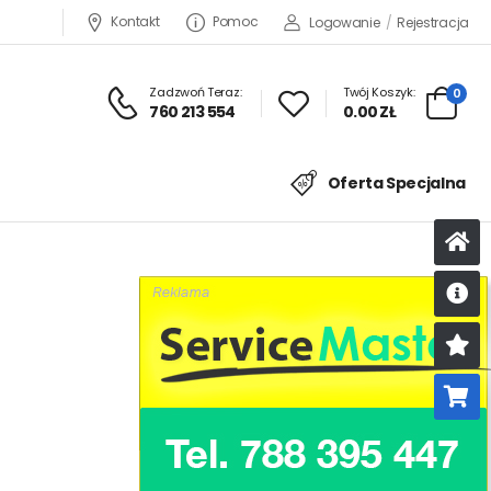
Kontakt
Pomoc
Logowanie
/
Rejestracja
Zadzwoń Teraz:
Twój Koszyk:
0
760 213 554
0.00 ZŁ
Oferta Specjalna
U
K