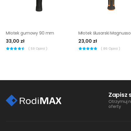
Młotek gumowy 90 mm
33,00 zł
23,00 zł
(
59
Opinii )
(
86
Opinii )
Zapisz 
Otrzymuj n
oferty