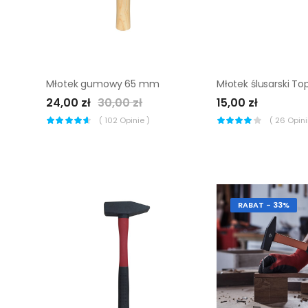
Młotek gumowy 65 mm
24,00 zł
30,00 zł
15,00 zł
(
102
Opinie )
(
26
Opinii
RABAT - 33%