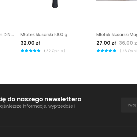
Młotek ślusarski Magnusson DIN 300 g
Młotek ślusarski 1000 g
32,00 zł
27,00 zł
36,00 z
(
32
Opinie )
(
46
Opinii
się do naszego newslettera
ajświeższe informacje, wyprzedaże i