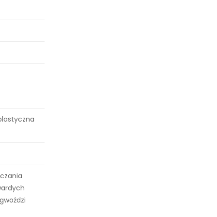
plastyczna
czania
twardych
 gwoździ