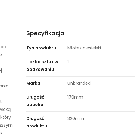
Specyfikacja
rac
Typ produktu
Młotek ciesielski
e
Liczba sztuk w
1
opakowaniu
j,
Marka
Unbranded
ania
Długość
170mm
t
obucha
włoką
 który
Długość
320mm
iższym
produktu
z.