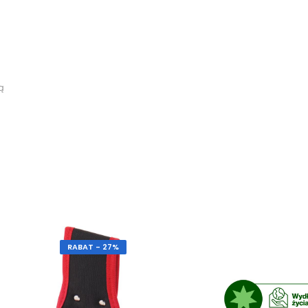
ą
RABAT - 27%