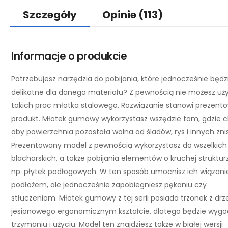
Szczegóły
Opinie
(113)
Informacje o produkcie
Potrzebujesz narzędzia do pobijania, które jednocześnie będz
delikatne dla danego materiału? Z pewnością nie możesz uż
takich prac młotka stalowego. Rozwiązanie stanowi prezent
produkt. Młotek gumowy wykorzystasz wszędzie tam, gdzie c
aby powierzchnia pozostała wolna od śladów, rys i innych zni
Prezentowany model z pewnością wykorzystasz do wszelkich
blacharskich, a także pobijania elementów o kruchej struktur
np. płytek podłogowych. W ten sposób umocnisz ich wiązani
podłożem, ale jednocześnie zapobiegniesz pękaniu czy
stłuczeniom. Młotek gumowy z tej serii posiada trzonek z dr
jesionowego ergonomicznym kształcie, dlatego będzie wyg
trzymaniu i użyciu. Model ten znajdziesz także w białej wersji