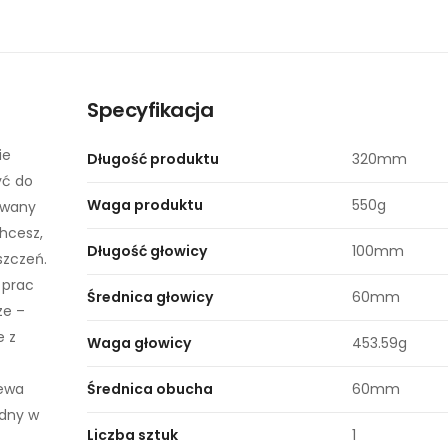
Specyfikacja
ie
Długość produktu
320mm
yć do
Waga produktu
550g
owany
hcesz,
Długość głowicy
100mm
szczeń.
 prac
Średnica głowicy
60mm
ze –
e z
Waga głowicy
453.59g
zewa
Średnica obucha
60mm
odny w
Liczba sztuk
1