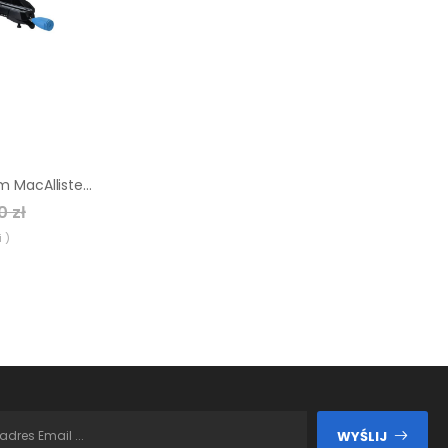
Ukośnica z posuwem MacAllister 210 mm
0 zł
 )
WYŚLIJ