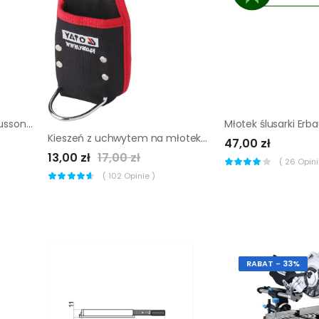
Młotek kamieniarski Magnusson czarny 1,5 kg
Młotek ślusarki Er
Kieszeń z uchwytem na młotek Yato
47,00 zł
13,00 zł
17,00 zł
(
26
Opinii
(
102
Opinie )
RABAT - 33%