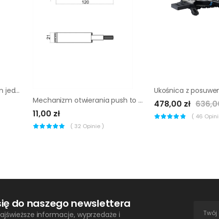
Młotek stolarski Magnusson jednoczęściowy 567 g
Mechanizm otwierania push to open GoodHome Turun Titus
478,00 zł
636,0
11,00 zł
(
46
Opinii
(
32
Opinie )
się do naszego newslettera
ajświeższe informacje, wyprzedaże i