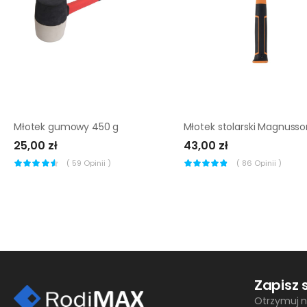
Młotek gumowy 450 g
25,00 zł
43,00 zł
(
59
Opinii )
(
86
Opinii )
Zapisz 
Otrzymuj n