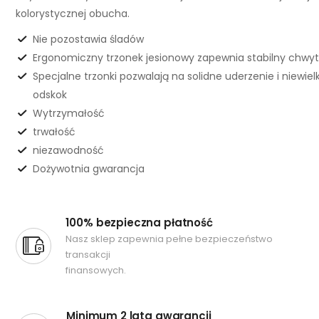
kolorystycznej obucha.
Nie pozostawia śladów
Ergonomiczny trzonek jesionowy zapewnia stabilny chwyt
Specjalne trzonki pozwalają na solidne uderzenie i niewielk
odskok
Wytrzymałość
trwałość
niezawodność
Dożywotnia gwarancja
100% bezpieczna płatność
Nasz sklep zapewnia pełne bezpieczeństwo
transakcji
finansowych.
Minimum 2 lata gwarancji