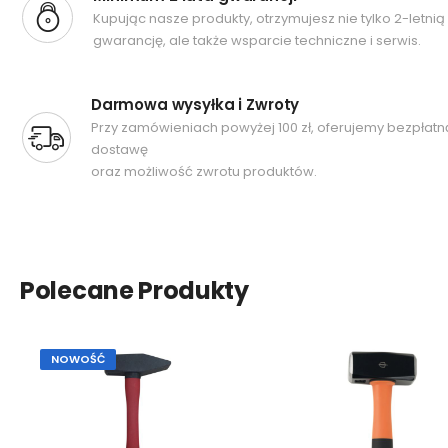
Kupując nasze produkty, otrzymujesz nie tylko 2-letnią
gwarancję, ale także wsparcie techniczne i serwis.
Darmowa wysyłka i Zwroty
Przy zamówieniach powyżej 100 zł, oferujemy bezpłatn
dostawę
oraz możliwość zwrotu produktów.
Polecane Produkty
NOWOŚĆ