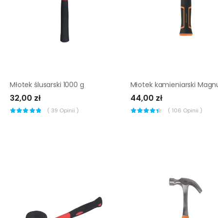
Młotek ślusarski 1000 g
32,00 zł
44,00 zł
(
39
Opinii )
(
106
Opinii )