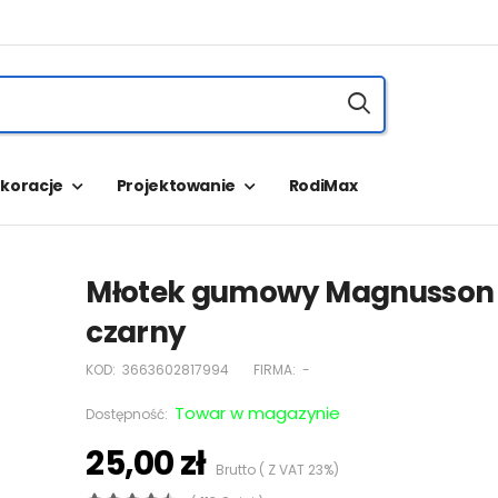
koracje
Projektowanie
RodiMax
Młotek gumowy Magnusson 
czarny
KOD:
3663602817994
FIRMA:
-
Towar w magazynie
Dostępność:
25,00 zł
Brutto ( Z VAT 23%)