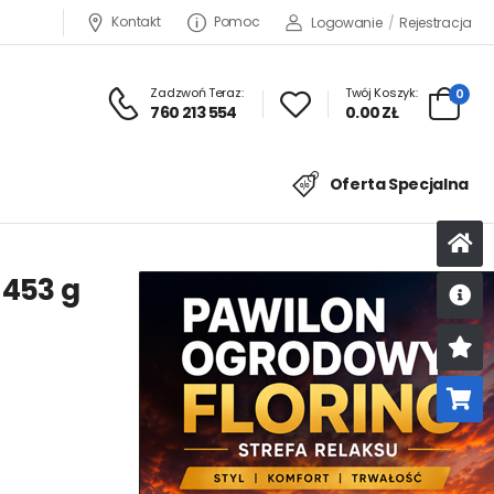
Kontakt
Pomoc
Logowanie
/
Rejestracja
Zadzwoń Teraz:
Twój Koszyk:
0
760 213 554
0.00 ZŁ
Oferta Specjalna
453 g
U
K