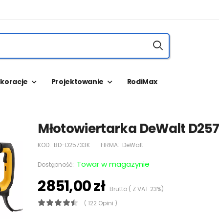
koracje
Projektowanie
RodiMax
Młotowiertarka DeWalt D25
KOD:
BD-D25733K
FIRMA:
DeWalt
Towar w magazynie
Dostępność:
2851,00 zł
Brutto ( Z VAT 23%)
( 122 Opini )