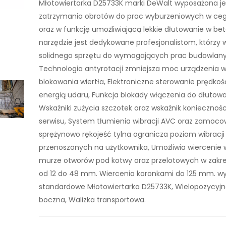
Młotowiertarka D25733K marki DeWalt wyposażona je
zatrzymania obrotów do prac wyburzeniowych w ceg
oraz w funkcję umożliwiającą lekkie dłutowanie w bet
narzędzie jest dedykowane profesjonalistom, którzy
solidnego sprzętu do wymagających prac budowlany
Technologia antyrotacji zmniejsza moc urządzenia w
blokowania wiertła, Elektroniczne sterowanie prędkoś
energią udaru, Funkcja blokady włączenia do dłutowa
Wskaźniki zużycia szczotek oraz wskaźnik koniecznoś
serwisu, System tłumienia wibracji AVC oraz zamoc
sprężynowo rękojeść tylna ogranicza poziom wibracji
przenoszonych na użytkownika, Umożliwia wiercenie w
murze otworów pod kotwy oraz przelotowych w zakre
od 12 do 48 mm. Wiercenia koronkami do 125 mm. w
standardowe Młotowiertarka D25733K, Wielopozycyjn
boczna, Walizka transportowa.