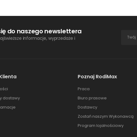
się do naszego newslettera
ajświeższe informacje, wyprzedaże i
Klienta
Poznaj RodiMax
ości
Praca
ty dostawy
Biuro prasowe
klamacje
Dostawcy
Zostań naszym Wykonawcą
Program lojalnościowy