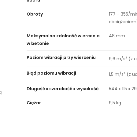
udaru
Obroty
177 – 355/mi
obciążeniem
Maksymalna zdolność wiercenia
48 mm
w betonie
Poziom wibracji przy wierceniu
²
9,6 m/s
(z 
Błąd poziomu wibracji
²
1,5 m/s
(z u
Długość x szerokość x wysokość
544 x 115 x 
ą
Ciężar.
9,5 kg