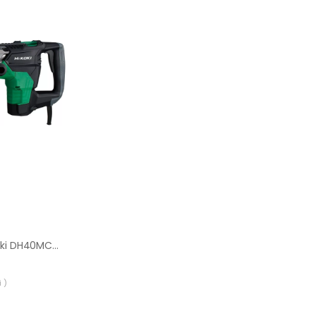
Młotowiertarka Hikoki DH40MCWSZ SDS MAX
 )