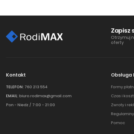
Zapisz 
Otrzymuj n
oferty
Kontakt
Obsługa 
TELEFON:
760 213 554
Formy płatn
EMAIL:
biuro.rodimax@gmail.com
Czas i kosz
Pon - Niedz / 7:00 - 21:00
Zwroty i re
Regulaminy
Pomoc