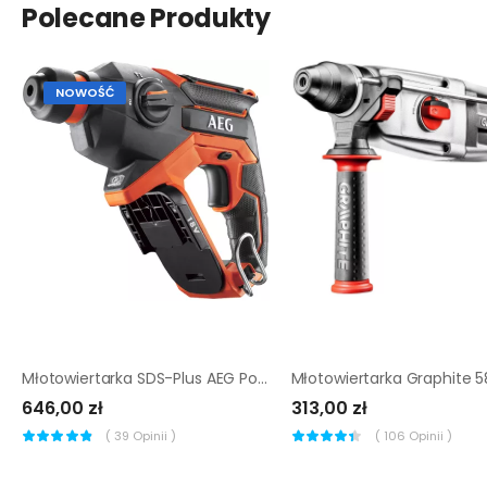
Polecane Produkty
NOWOŚĆ
Młotowiertarka SDS-Plus AEG PowerTools BBH18C-0 |
646,00 zł
313,00 zł
(
39
Opinii )
(
106
Opinii )