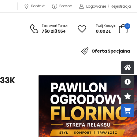
Kontakt
Pomoc
Logowanie
/
Rejestracja
Zadzwoń Teraz:
Twój Koszyk:
0
760 213 554
0.00 ZŁ
Oferta Specjalna
733K
U
K