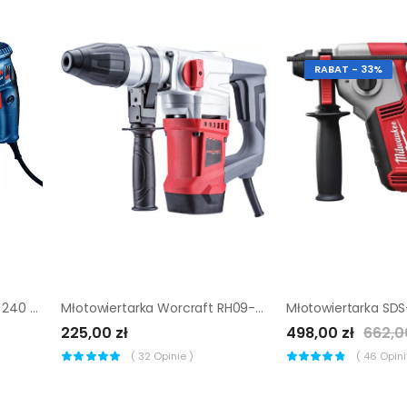
RABAT - 33%
Młotowiertarka Bosch GBH 240 F Professional SDS plus |
Młotowiertarka Worcraft RH09-26X
225,00 zł
498,00 zł
662,0
(
32
Opinie )
(
46
Opinii