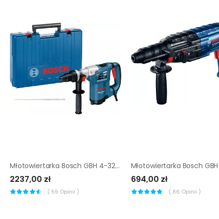
Młotowiertarka Bosch GBH 4-32 DFR Professional |
2237,00 zł
694,00 zł
(
59
Opinii )
(
86
Opinii )