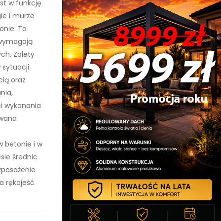
st w funkcję
le i murze
onie. To
 wymagają
ch. Zalety
 sytuacji
cią oraz
nia,
ci wykonania
owana
 betonie i w
sie średnic
yposażenie
a rękojeść