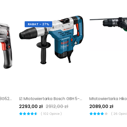
RABAT - 27%
Młotowiertarka Graphite 58G527 SDS Plus (+ walizka) |
☑️ Młotowiertarka Bosch GBH 5-40 DCE ▷▷
2293,00 zł
2912,00 zł
2089,00 zł
(
102
Opinie )
(
26
Opinii