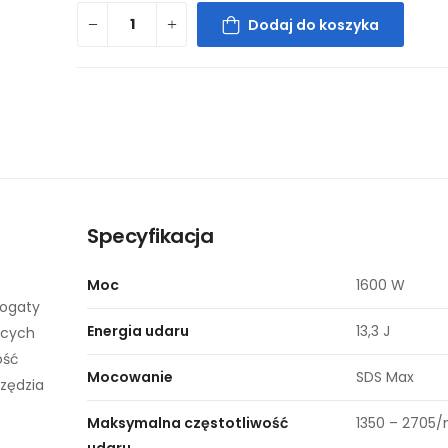
Dodaj do koszyka
Specyfikacja
Moc
1600 W
bogaty
Energia udaru
13,3 J
ących
ość
Mocowanie
SDS Max
rzędzia
Maksymalna częstotliwość
1350 – 2705/