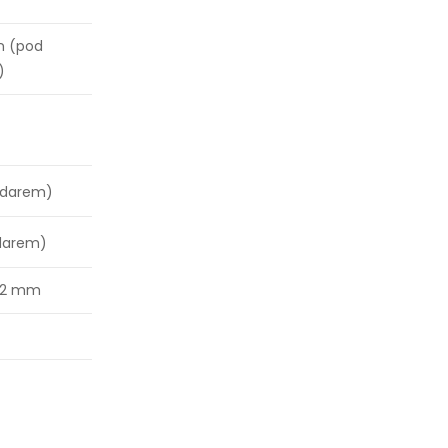
n (pod
)
udarem)
darem)
292 mm