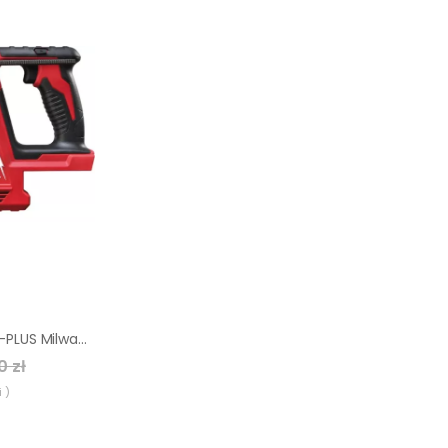
Młotowiertarka SDS-PLUS Milwaukee M18 BH-0
0 zł
 )